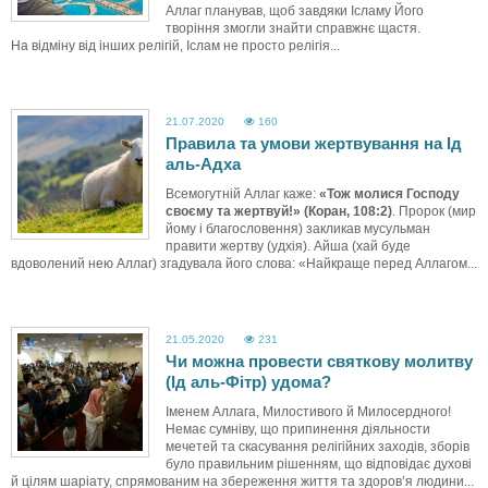
Аллаг планував, щоб завдяки Ісламу Його
творіння змогли знайти справжнє щастя.
На відміну від інших релігій, Іслам не просто релігія...
21.07.2020
160
Правила та умови жертвування на Ід
аль-Адха
Всемогутній Аллаг каже:
«Тож молися Господу
своєму та жертвуй!» (Коран, 108:2)
. Пророк (мир
йому і благословення) закликав мусульман
правити жертву (удхія). Айша (хай буде
вдоволений нею Аллаг) згадувала його слова: «Найкраще перед Аллагом...
21.05.2020
231
Чи можна провести святкову молитву
(Ід аль-Фітр) удома?
Іменем Аллага, Милостивого й Милосердного!
Немає сумніву, що припинення діяльности
мечетей та скасування релігійних заходів, зборів
було правильним рішенням, що відповідає духові
й цілям шаріату, спрямованим на збереження життя та здоров’я людини...