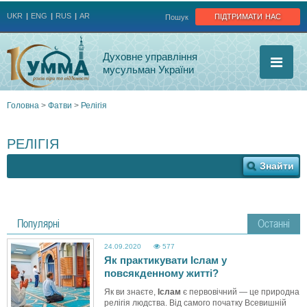
Jump to navigation
підтримати нас
UKR
ENG
RUS
AR
Пошук
Духовне управління
мусульман України
Головна
>
Фатви
>
Релігія
Ви
РЕЛІГІЯ
є
тут
Популярні
Останні
24.09.2020
577
Як практикувати Іслам у
повсякденному житті?
Як ви знаєте,
Іслам
є первовічний — це природна
релігія людства. Від самого початку Всевишній