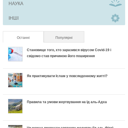
НАУКА
ІНШІ
Останні
(активна вкладка)
Популярні
Становище того, хто заразився вірусом Covid-19 і
свідомо став причиною його поширення
Як практикувати Іслам у повсякденному житті?
Правила та умови жертвування на Ід аль-Адха
Чи можна провести святкову молитву (Ід аль-Фітр)