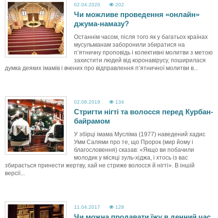
02.04.2020
202
Чи можливе проведення «онлайн»
джума-намазу?
Останнім часом, після того як у багатьох країнах
мусульманам заборонили збиратися на
п’ятничну проповідь і колективні молитви з метою
захистити людей від коронавірусу, поширилася
думка деяких імамів і вчених про відправлення п’ятничної молитви в...
02.08.2019
134
Стригти нігті та волосся перед Курбан-
байрамом
У збірці імама Мусліма (1977) наведений хадис
Умм Салями про те, що Пророк (мир йому і
благословення) сказав: «Якщо ви побачили
молодик у місяці зуль-хіджа, і хтось із вас
збирається принести жертву, хай не стриже волосся й нігті». В іншій
версії...
11.04.2017
128
Чи можна продавати їжу в денний час