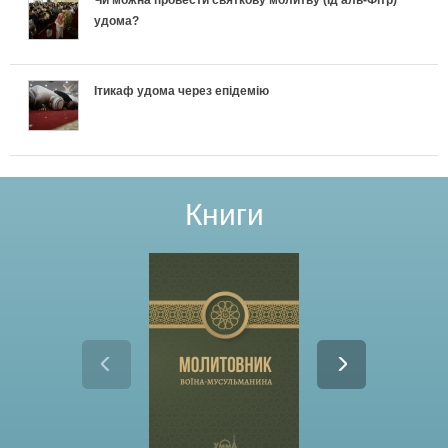
удома?
Ітикаф удома через епідемію
Книги