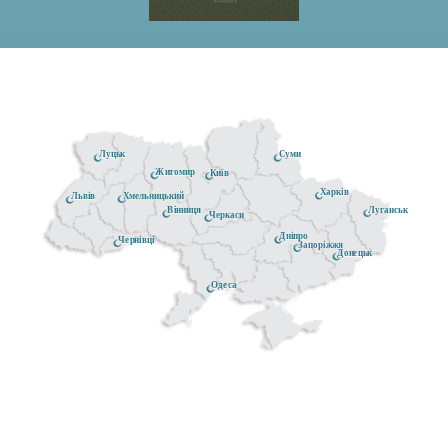
Луцьк
Суми
Житомир
Київ
Харків
Хмельницький
Львів
Луганськ
Вінниця
Черкаси
Дніпро
Чернівці
Запоріжжя
Донецьк
Одеса