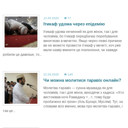
12.05.2020
77
Ітикаф удома через епідемію
Ітикаф удома нечинний як для жінок, так і для
чоловіків, бо ітикаф передбачає перебування
винятково в мечетях. Якщо через певні причини
ви не можете провести ітикаф у мечеті, хоч уже
мали намір вчинити це поклоніння, чи завжди
робили це давніше, то...
22.04.2020
140
Чи можна молитися таравіх онлайн?
Молитва-таравіх — сунна-муаккада як для
чоловіків, так і для жінок, виходячи з хадиса: «Хто
вистоював ночі Рамадану <...>, тому буде
пробачено всі гріхи» (Аль-Бухарі, Муслім). Тут, за
словами всіх вчених, мова про молитва-таравіх, і
так це...