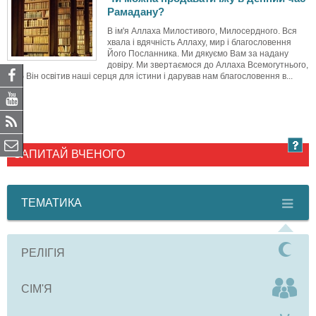
Рамадану?
В ім'я Аллаха Милостивого, Милосердного. Вся
хвала і вдячність Аллаху, мир і благословення
Його Посланника. Ми дякуємо Вам за надану
довіру. Ми звертаємося до Аллаха Всемогутнього,
щоб Він освітив наші серця для істини і дарував нам благословення в...
ЗАПИТАЙ ВЧЕНОГО
ТЕМАТИКА
РЕЛІГІЯ
СІМ'Я