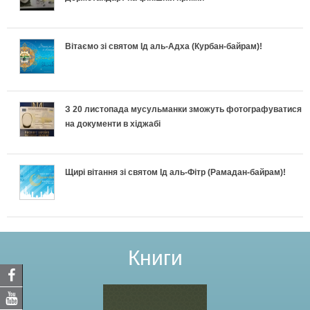
Вітаємо зі святом Ід аль-Адха (Курбан-байрам)!
З 20 листопада мусульманки зможуть фотографуватися
на документи в хіджабі
Щирі вітання зі святом Ід аль-Фітр (Рамадан-байрам)!
Книги