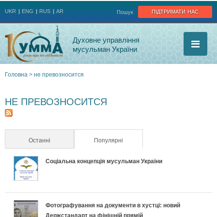
Jump to navigation
підтримати нас
UKR
ENG
RUS
AR
Пошук
Духовне управління
мусульман України
Головна
>
не превозносится
Ви
НЕ ПРЕВОЗНОСИТСЯ
є
тут
Останні
Популярні
(активна вкладка)
Соціальна концепція мусульман України
Фотографування на документи в хустці: новий
Держстандарт на фінішній прямій