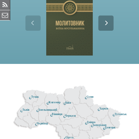
Луцьк
Суми
Житомир
Київ
Харків
Хмельницький
Львів
Луганськ
Вінниця
Черкаси
Дніпро
Чернівці
Запоріжжя
Донецьк
Одеса