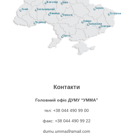
Житомир
Київ
Харків
Хмельницький
Львів
Луганськ
Вінниця
Черкаси
Дніпро
Чернівці
Запоріжжя
Донецьк
Одеса
Контакти
Головний офіс ДУМУ “УММА”
тел: +38 044 490 99 00
факс: +38 044 490 99 22
dumu.umma@gmail.com