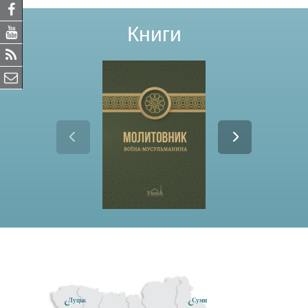
Книги
Луцьк
Суми