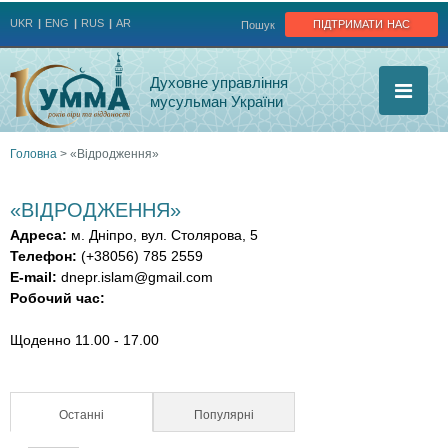
Jump to navigation
підтримати нас
UKR
ENG
RUS
AR
Пошук
Духовне управління
мусульман України
Головна
>
«Відродження»
Ви
«ВІДРОДЖЕННЯ»
є
Адреса:
м. Дніпро, вул. Столярова, 5
Телефон:
(+38056) 785 2559
тут
E-mail:
dnepr.islam@gmail.com
Робочий час:
Щоденно 11.00 - 17.00
Останні
(активна вкладка)
Популярні