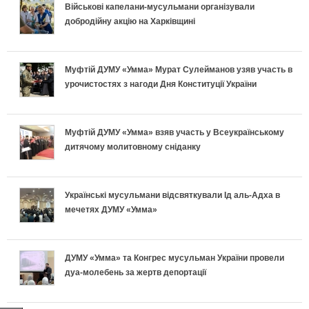
Військові капелани-мусульмани організували
добродійну акцію на Харківщині
Муфтій ДУМУ «Умма» Мурат Сулейманов узяв участь в
урочистостях з нагоди Дня Конституції України
Муфтій ДУМУ «Умма» взяв участь у Всеукраїнському
дитячому молитовному сніданку
Українські мусульмани відсвяткували Ід аль-Адха в
мечетях ДУМУ «Умма»
ДУМУ «Умма» та Конгрес мусульман України провели
дуа-молебень за жертв депортації