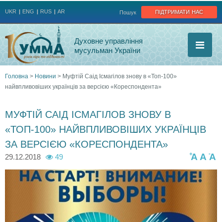
Jump to navigation
підтримати нас
UKR
ENG
RUS
AR
Пошук
Духовне управління
мусульман України
Головна
>
Новини
>
Муфтій Саід Ісмагілов знову в «Топ-100»
найвпливовіших українців за версією «Кореспондента»
Ви
є
МУФТІЙ САІД ІСМАГІЛОВ ЗНОВУ В
«ТОП-100» НАЙВПЛИВОВІШИХ УКРАЇНЦІВ
тут
ЗА ВЕРСІЄЮ «КОРЕСПОНДЕНТА»
+
-
A
A
A
29.12.2018
49
2
4
2
8