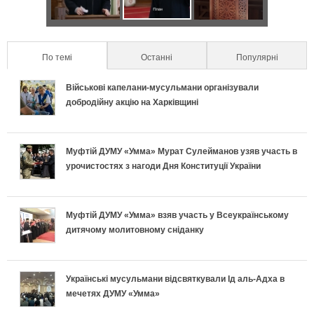
в
н
в
к
е
и
т
а
п
к
л
По темі
(active tab)
Останні
Популярні
а
п
р
р
ь
Військові капелани-мусульмани організували
л
о
а
е
добродійну акцію на Харківщині
н
ь
д
в
т
о
Муфтій ДУМУ «Умма» Мурат Сулейманов узяв участь в
н
и
и
и
урочистостях з нагоди Дня Конституції України
п
і
х
л
у
і
в
и
ь
с
Муфтій ДУМУ «Умма» взяв участь у Всеукраїнському
дитячому молитовному сніданку
д
к
п
н
п
г
л
е
о
і
Українські мусульмани відсвяткували Ід аль-Адха в
о
мечетях ДУМУ «Умма»
а
к
п
ш