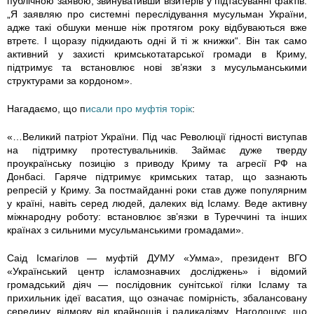
публічною заявою, звинувативши візитерів у підтасуванні фактів:
„Я заявляю про системні переслідування мусульман України,
0
адже такі обшуки менше ніж протягом року відбуваються вже
втретє. І щоразу підкидають одні й ті ж книжки“. Він так само
3
активний у захисті кримськотатарської громади в Криму,
підтримує та встановлює нові зв’язки з мусульманськими
8
структурами за кордоном».
Нагадаємо, що п
исали про муфтія торік
:
4
«…Великий патріот України. Під час Революції гідності виступав
3
на підтримку протестувальників. Займає дуже тверду
проукраїнську позицію з приводу Криму та агресії РФ на
0
Донбасі. Гаряче підтримує кримських татар, що зазнають
репресій у Криму. За постмайданні роки став дуже популярним
4
у країні, навіть серед людей, далеких від Ісламу. Веде активну
міжнародну роботу: встановлює зв’язки в Туреччині та інших
3
країнах з сильними мусульманськими громадами».
5
Саід Ісмагілов — муфтій ДУМУ «Умма», президент ВГО
«Український центр ісламознавчих досліджень» і відомий
громадський діяч — послідовник сунітської гілки Ісламу та
2
прихильник ідеї васатия, що означає помірність, збалансовану
середину, відмову від крайнощів і радикалізму. Наголошує, що