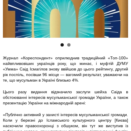
5
4
0
1
7
8
8
6
8
7
Журнал «Кореспондент» оприлюднив традиційний «Топ-100»
найвпливовіших українців року, що минає, і муфтій ДУМУ
.
0
«Умма» Саід Ісмагілов знову ввійшов до цього рейтингу, другий
рік поспіль, посівши 96 місце — вагомий результат, уважаючи на
j
_
те, що мусульман в Україні близько 4%.
p
2
Цього разу видання відзначило заслуги шейха Саіда в
обстоюванні інтересів мусульманської громади України, а також
g
0
презентацію України на міжнародній арені:
«Публічно активний у захисті інтересів мусульманської громади.
9
Коли у березні до Ісламського культурного центру [Києва]
наскочили правоохоронці з обшуком, він тут же виступив із
6