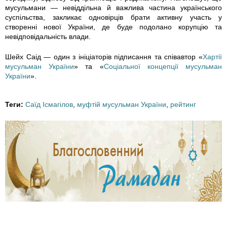
8
мусульмани — невіддільна й важлива частина українського
суспільства, закликає одновірців брати активну участь у
7
створенні нової України, де буде подолано корупцію та
невідповідальність влади.
_
Шейх Саід — один з ініціаторів підписання та співавтор «
Хартії
2
мусульман України
» та «
Соціальної концепції мусульман
України
».
2
Теги:
Саїд Ісмагілов
,
муфтій мусульман України
,
рейтинг
4
7
9
1
9
8