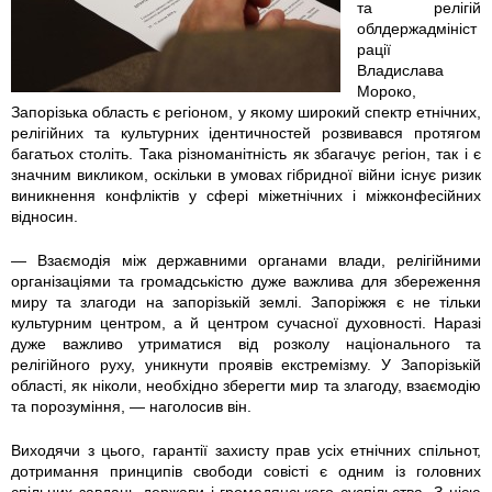
та релігій
облдержадмініст
рації
Владислава
Мороко,
Запорізька область є регіоном, у якому широкий спектр етнічних,
релігійних та культурних ідентичностей розвивався протягом
багатьох століть. Така різноманітність як збагачує регіон, так і є
значним викликом, оскільки в умовах гібридної війни існує ризик
виникнення конфліктів у сфері міжетнічних і міжконфесійних
відносин.
— Взаємодія між державними органами влади, релігійними
організаціями та громадськістю дуже важлива для збереження
миру та злагоди на запорізькій землі. Запоріжжя є не тільки
культурним центром, а й центром сучасної духовності. Наразі
дуже важливо утриматися від розколу національного та
релігійного руху, уникнути проявів екстремізму. У Запорізькій
області, як ніколи, необхідно зберегти мир та злагоду, взаємодію
та порозуміння, — наголосив він.
Виходячи з цього, гарантії захисту прав усіх етнічних спільнот,
дотримання принципів свободи совісті є одним із головних
спільних завдань держави і громадянського суспільства. З цією