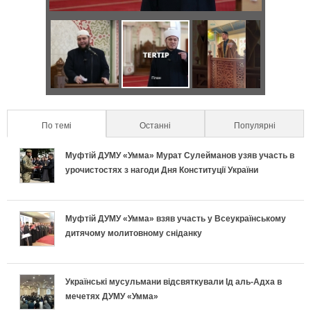
р
з
а
о
Д
Я
С
в
н
в
к
е
и
т
а
п
к
л
По темі
(active tab)
Останні
Популярні
а
п
р
р
ь
Муфтій ДУМУ «Умма» Мурат Сулейманов узяв участь в
л
о
а
е
урочистостях з нагоди Дня Конституції України
н
ь
д
в
т
о
Муфтій ДУМУ «Умма» взяв участь у Всеукраїнському
н
и
и
и
дитячому молитовному сніданку
п
і
х
л
у
і
в
и
ь
с
Українські мусульмани відсвяткували Ід аль-Адха в
мечетях ДУМУ «Умма»
д
к