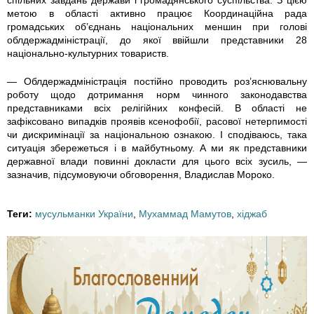
метою в області активно працює Координаційна рада
громадських об’єднань національних меншин при голові
облдержадміністрації, до якої ввійшли представники 28
національно-культурних товариств.
— Облдержадміністрація постійно проводить роз’яснювальну
роботу щодо дотримання норм чинного законодавства
представниками всіх релігійних конфесій. В області не
зафіксовано випадків проявів ксенофобії, расової нетерпимості
чи дискримінації за національною ознакою. І сподіваюсь, така
ситуація збережеться і в майбутньому. А ми як представники
державної влади повинні докласти для цього всіх зусиль, —
зазначив, підсумовуючи обговорення, Владислав Мороко.
Теги:
мусульманки України
,
Мухаммад Мамутов
,
хіджаб