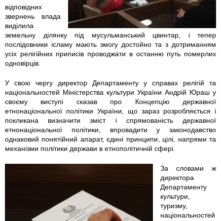
2
0
відповідних
звернень влада
-
-
виділила
земельну ділянку під мусульманський цвинтар, і тепер
0
3
послідовники ісламу мають змогу достойно та з дотриманням
усіх релігійних приписів проводжати в останню путь померлих
3
4
одновірців.
.
.
У свою чергу директор Департаменту у справах релігій та
національностей Міністерства культури України Андрій Юраш у
своєму виступі сказав про Концепцію державної
j
j
етнонаціональної політики України, що зараз розробляється і
покликана визначити зміст і спрямованість державної
p
p
етнонаціональної політики, впровадити у законодавство
однаковий понятійний апарат, єдині принципи, цілі, напрями та
g
g
механізми політики держави в етнополітичній сфері.
За словами ж
директора
Департаменту
культури,
туризму,
національностей