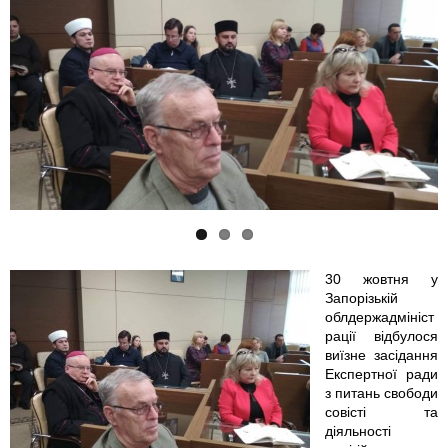
p
p
f
h
h
o
o
o
t
t
t
o
o
o
_
_
_
2
2
2
.
30 жовтня у
Запорізькій
0
0
j
облдержадмініст
рації відбулося
1
1
p
виїзне засідання
Експертної ради
8
8
g
з питань свободи
совісті та
діяльності
-
-