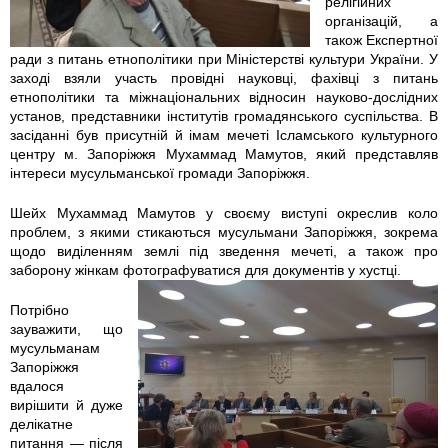
релігійних
організацій, а
1
1
також Експертної
ради з питань етнополітики при Міністерстві культури України. У
0
0
заході взяли участь провідні науковці, фахівці з питань
етнополітики та міжнаціональних відносин науково-дослідних
-
-
установ, представники інститутів громадянського суспільства. В
засіданні був присутній й імам мечеті Ісламського культурного
3
3
центру м. Запоріжжя Мухаммад Мамутов, який представляв
інтереси мусульманської громади Запоріжжя.
0
0
Шейх Мухаммад Мамутов у своєму виступі окреслив коло
проблем, з якими стикаються мусульмани Запоріжжя, зокрема
_
_
щодо виділенням землі під зведення мечеті, а також про
заборону жінкам фотографуватися для документів у хустці.
1
0
Потрібно
4
9
зауважити, що
мусульманам
-
-
Запоріжжя
вдалося
4
2
вирішити й дуже
делікатне
питання — після