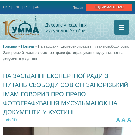
Jump to navigation
підтримати нас
UKR
ENG
RUS
AR
Пошук
Духовне управління
мусульман України
Головна
>
Новини
>
На засіданні Експертної ради з питань свободи совісті
Запорізький імам говорив про право фотографування мусульманок на
Ви
документи у хустині
є
НА ЗАСІДАННІ ЕКСПЕРТНОЇ РАДИ З
тут
ПИТАНЬ СВОБОДИ СОВІСТІ ЗАПОРІЗЬКИЙ
ІМАМ ГОВОРИВ ПРО ПРАВО
ФОТОГРАФУВАННЯ МУСУЛЬМАНОК НА
ДОКУМЕНТИ У ХУСТИНІ
+
-
A
A
A
10