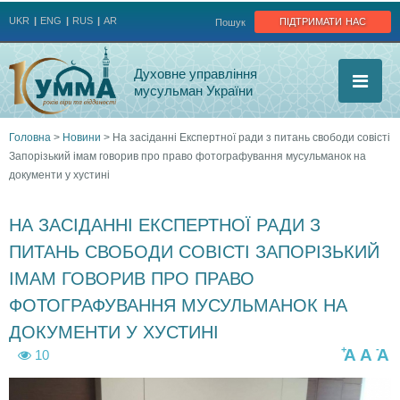
Jump to navigation
підтримати нас
UKR
ENG
RUS
AR
Пошук
Духовне управління
мусульман України
Головна
>
Новини
>
На засіданні Експертної ради з питань свободи совісті
Запорізький імам говорив про право фотографування мусульманок на
Ви
документи у хустині
є
НА ЗАСІДАННІ ЕКСПЕРТНОЇ РАДИ З
тут
ПИТАНЬ СВОБОДИ СОВІСТІ ЗАПОРІЗЬКИЙ
ІМАМ ГОВОРИВ ПРО ПРАВО
ФОТОГРАФУВАННЯ МУСУЛЬМАНОК НА
ДОКУМЕНТИ У ХУСТИНІ
+
-
A
A
A
10