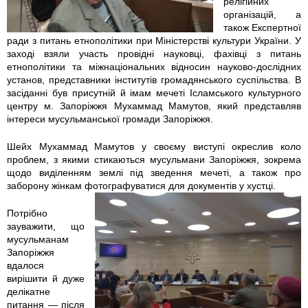
релігійних
організацій, а
1
1
також Експертної
ради з питань етнополітики при Міністерстві культури України. У
0
0
заході взяли участь провідні науковці, фахівці з питань
етнополітики та міжнаціональних відносин науково-дослідних
-
-
установ, представники інститутів громадянського суспільства. В
засіданні був присутній й імам мечеті Ісламського культурного
3
3
центру м. Запоріжжя Мухаммад Мамутов, який представляв
інтереси мусульманської громади Запоріжжя.
0
0
Шейх Мухаммад Мамутов у своєму виступі окреслив коло
проблем, з якими стикаються мусульмани Запоріжжя, зокрема
_
_
щодо виділенням землі під зведення мечеті, а також про
заборону жінкам фотографуватися для документів у хустці.
1
0
Потрібно
4
9
зауважити, що
мусульманам
-
-
Запоріжжя
вдалося
4
2
вирішити й дуже
делікатне
питання — після