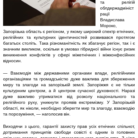
та релігій
облдержадмініст
рації
Владислава
Мороко,
Запорізька область є регіоном, у якому широкий спектр етнічних,
релігійних та культурних ідентичностей розвивався протягом
багатьох століть. Така різноманітність як збагачує регіон, так і є
значним викликом, оскільки в умовах гібридної війни існує ризик
виникнення конфліктів у сфері міжетнічних і міжконфесійних
відносин.
— Взаємодія між державними органами влади, релігійними
організаціями та громадськістю дуже важлива для збереження
миру та злагоди на запорізькій землі. Запоріжжя є не тільки
культурним центром, а й центром сучасної духовності. Наразі
дуже важливо утриматися від розколу національного та
релігійного руху, уникнути проявів екстремізму. У Запорізькій
області, як ніколи, необхідно зберегти мир та злагоду, взаємодію
та порозуміння, — наголосив він.
Виходячи з цього, гарантії захисту прав усіх етнічних спільнот,
дотримання принципів свободи совісті є одним із головних
спільних завдань держави і громадянського суспільства. З цією