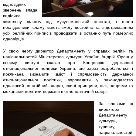
2
0
відповідних
звернень влада
-
-
виділила
земельну ділянку під мусульманський цвинтар, і тепер
0
3
послідовники ісламу мають змогу достойно та з дотриманням
усіх релігійних приписів проводжати в останню путь померлих
3
4
одновірців.
.
.
У свою чергу директор Департаменту у справах релігій та
національностей Міністерства культури України Андрій Юраш у
своєму виступі сказав про Концепцію державної
j
j
етнонаціональної політики України, що зараз розробляється і
покликана визначити зміст і спрямованість державної
p
p
етнонаціональної політики, впровадити у законодавство
однаковий понятійний апарат, єдині принципи, цілі, напрями та
g
g
механізми політики держави в етнополітичній сфері.
За словами ж
директора
Департаменту
культури,
туризму,
національностей