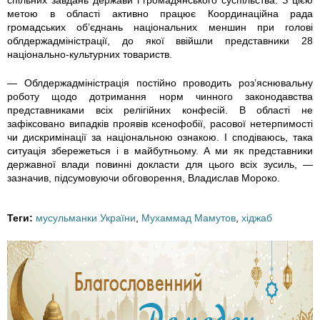
метою в області активно працює Координаційна рада
громадських об’єднань національних меншин при голові
облдержадміністрації, до якої ввійшли представники 28
національно-культурних товариств.
— Облдержадміністрація постійно проводить роз’яснювальну
роботу щодо дотримання норм чинного законодавства
представниками всіх релігійних конфесій. В області не
зафіксовано випадків проявів ксенофобії, расової нетерпимості
чи дискримінації за національною ознакою. І сподіваюсь, така
ситуація збережеться і в майбутньому. А ми як представники
державної влади повинні докласти для цього всіх зусиль, —
зазначив, підсумовуючи обговорення, Владислав Мороко.
Теги:
мусульманки України
,
Мухаммад Мамутов
,
хіджаб