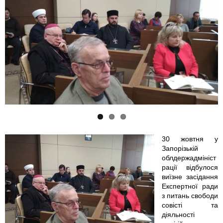
p
p
f
h
h
o
o
o
t
t
t
o
o
o
_
_
_
2
2
2
.
30 жовтня у
Запорізькій
0
0
j
облдержадмініст
рації відбулося
1
1
p
виїзне засідання
Експертної ради
8
8
g
з питань свободи
совісті та
діяльності
-
-