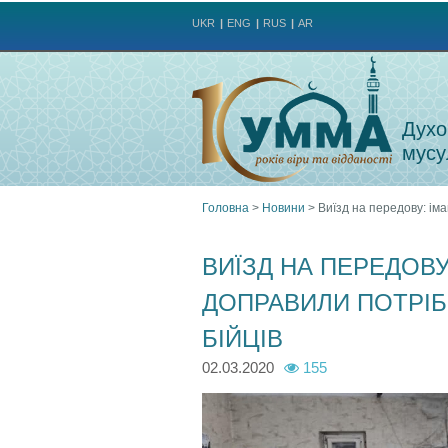
UKR
ENG
RUS
AR
Духо
мусу
Головна
>
Новини
>
Виїзд на передову: ім
Ви
ВИЇЗД НА ПЕРЕДОВ
є
ДОПРАВИЛИ ПОТРІБ
тут
БІЙЦІВ
02.03.2020
155
n
n
m
n
i
i
p