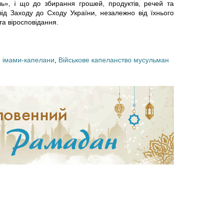
д
ь», і що до збирання грошей, продуктів, речей та
е
ід Заходу до Сходу України, незалежно від їхнього
та віросповідання.
о
п
Р
р
,
імами-капелани
,
Військове капеланство мусульман
а
о
м
р
а
о
д
к
а
М
н
у
у
х
:
а