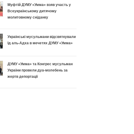
н
п
Муфтій ДУМУ «Умма» взяв участь у
Всеукраїнському дитячому
о
і
молитовному сніданку
п
ш
Українські мусульмани відсвяткували
і
н
Ід аль-Адха в мечетях ДУМУ «Умма»
д
о
г
г
ДУМУ «Умма» та Конгрес мусульман
України провели дуа-молебень за
о
о
жертв депортації
т
Р
у
а
в
м
а
а