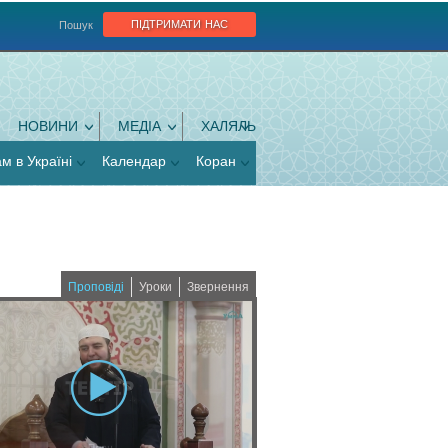
підтримати нас
Пошук
НОВИНИ
МЕДІА
ХАЛЯЛЬ
ам в Україні
Календар
Коран
Проповіді
Уроки
Звернення
(
a
c
t
i
v
e
t
a
b
)