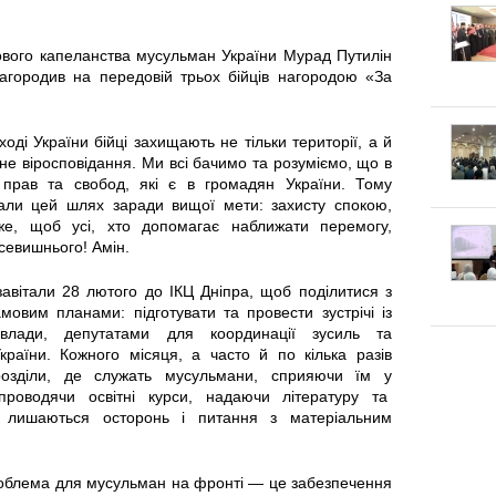
к
п
г
л
е
ового капеланства мусульман України Мурад Путилін
городив на передовій трьох бійців нагородою «За
о
а
к
т
д
оді України бійці захищають не тільки території, а й
л
не віросповідання. Ми всі бачимо та розуміємо, що в
у
х прав та свобод, які є в громадян України. Тому
к
а
рали цей шлях заради вищої мети: захисту спокою,
в
е, щоб усі, хто допомагає наближати перемогу,
и
:
севишнього! Амін.
а
Щ
авітали 28 лютого до ІКЦ Дніпра, щоб поділитися з
овим планами: підготувати та провести зустрічі із
т
о
 влади, депутатами для координації зусиль та
раїни. Кожного місяця, а часто й по кілька разів
и
к
ідрозділи, де служать мусульмани, сприяючи їм у
, проводячи освітні курси, надаючи літературу та
с
 лишаються осторонь і питання з матеріальним
а
я
ж
облема для мусульман на фронті — це забезпечення