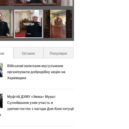
Я
С
к
е
п
к
емі
(active tab)
Останні
Популярні
р
р
Військові капелани-мусульмани
а
е
організували добродійну акцію на
Харківщині
в
т
и
и
Муфтій ДУМУ «Умма» Мурат
Сулейманов узяв участь в
л
у
урочистостях з нагоди Дня Конституції
и
ь
с