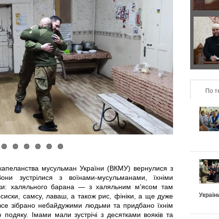
р
з
а
о
Д
в
н
в
и
т
а
л
По т
а
п
ь
л
о
н
ь
д
о
н
и
капеланства мусульман України (ВКМУ) вернулися з
п
они зустрілися з воїнами-мусульманами, їхніми
і
х
ики: халяльного барана — з халяльним м’ясом там
і
Україн
сиски, самсу, лаваш, а також рис, фініки, а ще дуже
в
и
все зібрано небайдужими людьми та придбано їхнім
д
подяку. Імами мали зустрічі з десятками вояків та