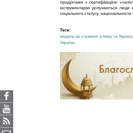
продуктами з сертифікацією «халял
d
r
m
g
b
інструментарію долучаються люди в
соціального статусу, національности 
a
a
u
e
l
i
.
.
Теги:
медаль за служіння ісламу та Україні
i
n
j
j
України
u
y
p
p
.
_
g
g
j
m
p
e
g
d
a
l