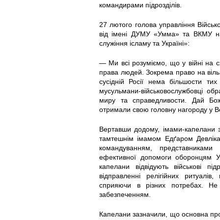
_
_
u
_
a
a
e
командирами підрозділів.
b
b
j
m
n
n
l
27 лютого голова управління Військ
від імені ДУМУ «Умма» та ВКМУ на
o
o
e
e
y
y
a
служіння ісламу та Україні»:
i
i
n
d
.
_
n
— Ми всі розуміємо, що у війні на сх
права людей. Зокрема право на віль
t
t
i
a
j
n
o
сусідній Росії нема більшости ти
мусульмани-військовослужбовці об
миру та справедливости. Дай Бож
s
s
e
l
p
a
v
отримали свою головну нагороду у В
o
o
_
i
g
_
.
Вертавши додому, імами-капелани з
тамтешнім імамом Едґаром Девлікам
v
v
i
u
s
j
командуванням, представниками
ефективної допомоги оборонцям Ук
_
_
s
.
l
p
капелани відвідують військові п
відправленні релігійних ритуалів
m
u
l
j
u
g
сприяючи в різних потребах. Не
забезпеченням.
e
k
a
p
j
Капелани зазначили, що основна пр