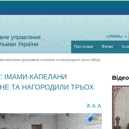
Jump to navigation
вне управління
«УММА»
льман України
Про іслам
Фатви
Ісл
ами-капелани доправили потрібне та нагородили трьох бійців
У: ІМАМИ-КАПЕЛАНИ
Відео
НЕ ТА НАГОРОДИЛИ ТРЬОХ
Г
Я
о
+
-
A
A
A
к
р
п
и