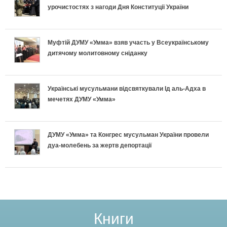
и
и
и
урочистостях з нагоди Дня Конституції України
к
п
і
х
л
у
л
і
в
и
ь
с
Муфтій ДУМУ «Умма» взяв участь у Всеукраїнському
дитячому молитовному сніданку
а
д
к
п
н
п
:
г
л
е
о
і
Українські мусульмани відсвяткували Ід аль-Адха в
Щ
о
мечетях ДУМУ «Умма»
а
к
п
ш
о
т
д
л
і
н
ДУМУ «Умма» та Конгрес мусульман України провели
к
у
дуа-молебень за жертв депортації
к
а
д
о
а
в
и
:
г
г
ж
а
Щ
о
о
е
т
о
т
Р
Книги