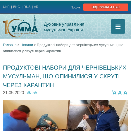
Jump to navigation
підтримати нас
UKR
ENG
RUS
AR
Пошук
Духовне управління
мусульман України
Головна
>
Новини
>
Продуктові набори для чернівецьких мусульман, що
опинилися у скруті через карантин
Ви
є
ПРОДУКТОВІ НАБОРИ ДЛЯ ЧЕРНІВЕЦЬКИХ
МУСУЛЬМАН, ЩО ОПИНИЛИСЯ У СКРУТІ
тут
ЧЕРЕЗ КАРАНТИН
+
-
A
A
A
21.05.2020
55
r
r
p
o
a
r