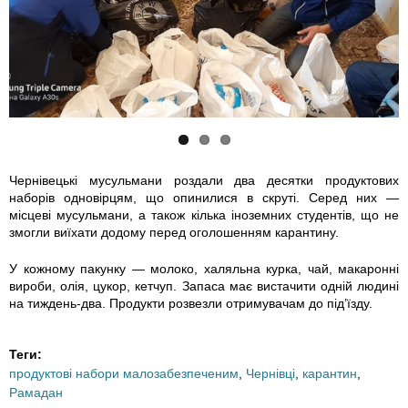
z
z
o
d
v
d
a
o
u
c
z
k
h
k
t
Чернівецькі мусульмани роздали два десятки продуктових
наборів одновірцям, що опинилися в скруті. Серед них —
a
a
y
місцеві мусульмани, а також кілька іноземних студентів, що не
змогли виїхати додому перед оголошенням карантину.
_
_
_
У кожному пакунку — молоко, халяльна курка, чай, макаронні
p
n
s
вироби, олія, цукор, кетчуп. Запаса має вистачити одній людині
на тиждень-два. Продукти розвезли отримувачам до під’їзду.
r
a
t
Теги:
o
b
u
продуктові набори малозабезпеченим
,
Чернівці
,
карантин
,
Рамадан
d
o
d