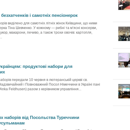
безхатченків і самотніх пенсіонерок
орів виділено для самотніх літніх жінок Київщини, що ними
ерка Тіна Шевченко. У кожному — рибні та м’ясні консерви,
 цукор, макарони, печиво, а також трохи овочів: картопля,
..
українцям: продуктові набори для
их
аборів передали 10 червня в лютеранській церкві св.
Надзвичайний і Повноважний Посол Німеччини в Україні пані
Anka Feldhusen) разом з керівником управління...
их наборів від Посольства Туреччини
усульманам