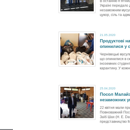
В останню п’ятниц
Україні передало
незаможним мусул
цукор, сіль та адж
21.05.2020
Продуктові н
опинилися у с
Чернівецькі мусул
що опинилися в ск
іноземних студен
карантину. У кожн
25.04.2020
Посол Малайз
незаможних у
22 квітня мали пр
Повноважний Посол
Заїб Шах (H. E. D
представництво Ма