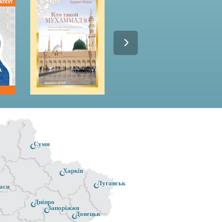
Суми
Харків
Луганськ
аси
Дніпро
Запоріжжя
Донецьк