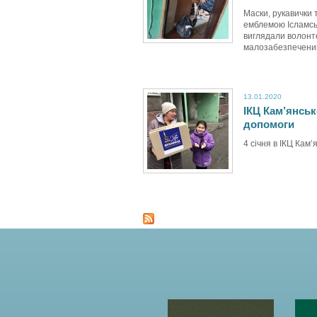
Маски, рукавички 
емблемою Ісламсь
виглядали волонте
малозабезпеченим
13.01.2020
ІКЦ Кам’янськ
допомоги
4 січня в ІКЦ Кам’я