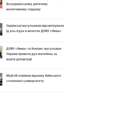
Всеукраїнському дитячому
молитовному сніданку
Українські мусульмани відсвяткували
Ід аль-Адха в мечетях ДУМУ «Умма»
ДУМУ «Умма» та Конгрес мусульман
України провели дуа-молебень за
жертв депортації
Муфтій отримав відзнаку Київського
столичного університету