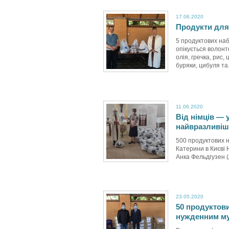
17.06.2020
Продукти для 
5 продуктових наб
опікується волонт
олія, гречка, рис,
буряки, цибуля та.
11.06.2020
Від німців — 
найвразливіш
500 продуктових н
Катерини в Києві 
Анка Фельдгузен (
23.05.2020
50 продуктов
нужденним м