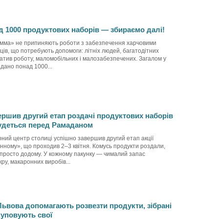
д 1000 продуктових наборів — збираємо далі!
мма» не припиняють роботи з забезпечення харчовими
ів, що потребують допомоги: літніх людей, багатодітних
тратив роботу, маломобільних і малозабезпечених. Загалом у
здано понад 1000...
ершив другий етап роздачі продуктових наборів
будеться перед Рамаданом
рний центр столиці успішно завершив другий етап акції
ному», що проходив 2–3 квітня. Комусь продукти роздали,
просто додому. У кожному пакунку — чималий запас
ру, макаронних виробів...
ьвова допомагають розвезти продукти, зібрані
куповують свої