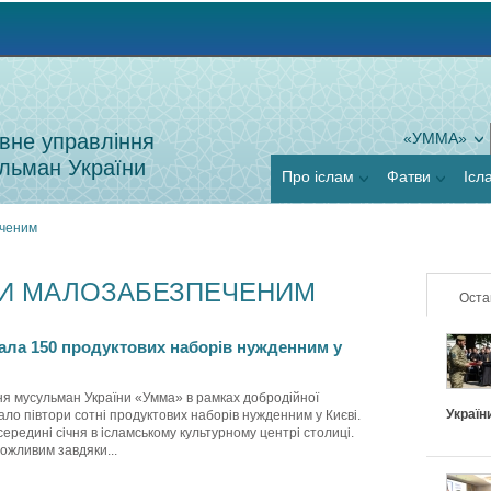
Jump to navigation
вне управління
«УММА»
льман України
Про іслам
Фатви
Ісл
еченим
РИ МАЛОЗАБЕЗПЕЧЕНИМ
Оста
ала 150 продуктових наборів нужденним у
ня мусульман України «Умма» в рамках добродійної
Україн
ло півтори сотні продуктових наборів нужденним у Києві.
середині січня в ісламському культурному центрі столиці.
ожливим завдяки...