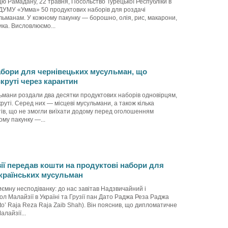
ю Рамадану, 22 травня, Посольство Турецької Республіки в
 ДУМУ «Умма» 50 продуктових наборів для роздачі
ьманам. У кожному пакунку — борошно, олія, рис, макарони,
ика. Висловлюємо...
абори для чернівецьких мусульман, що
круті через карантин
ьмани роздали два десятки продуктових наборів одновірцям,
руті. Серед них — місцеві мусульмани, а також кілька
тів, що не змогли виїхати додому перед оголошенням
ому пакунку —...
ії передав кошти на продуктові набори для
країнських мусульман
иємну несподіванку: до нас завітав Надзвичайний і
 Малайзії в Україні та Грузії пан Дато Раджа Реза Раджа
ato’ Raja Reza Raja Zaib Shah). Він пояснив, що дипломатичне
лайзії...