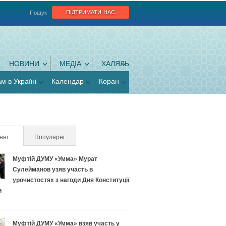
підтримати нас
Пошук
НОВИНИ
МЕДІА
ХАЛЯЛЬ
ам в Україні
Календар
Коран
нні
(активна вкладка)
Популярні
Муфтій ДУМУ «Умма» Мурат
Сулейманов узяв участь в
урочистостях з нагоди Дня Конституції
и
Муфтій ДУМУ «Умма» взяв участь у