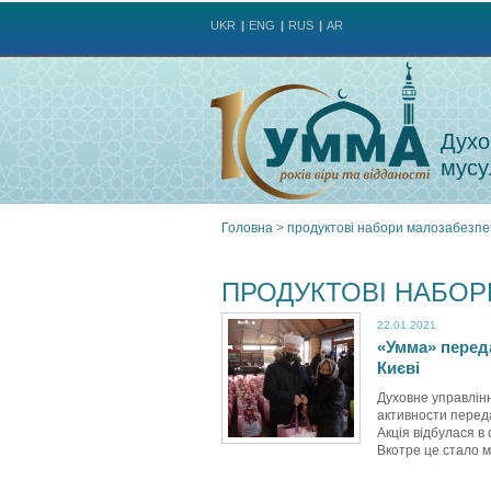
UKR
ENG
RUS
AR
Духо
мусу
Головна
>
продуктові набори малозабезп
Ви
ПРОДУКТОВІ НАБО
є
22.01.2021
«Умма» перед
тут
Києві
Духовне управлін
активности переда
Акція відбулася в 
Вкотре це стало м