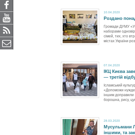
10.04.2020
Роздано пона
Громади ДУМУ «У
наборами одновірц
сімей, тих, хто в
містах України ро
07.04.2020
ІКЦ Києва зав
— третій від
Ісламський культу
«Допоможи нужден
іншим доправили 
борошна, рису, цук
28.03.2020
Мусульмани Л
іншими, та за