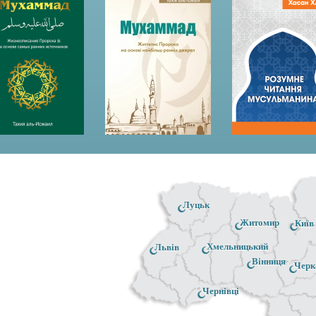
Луцьк
Житомир
Київ
Хмельницький
Львів
Вінниця
Черк
Чернівці