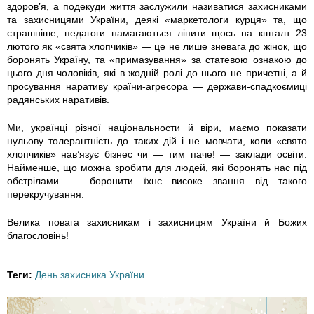
7
здоров’я, а подекуди життя заслужили називатися захисниками
та захисницями України, деякі «маркетологи курця» та, що
9
страшніше, педагоги намагаються ліпити щось на кшталт 23
лютого як «свята хлопчиків» — це не лише зневага до жінок, що
.
боронять Україну, та «примазування» за статевою ознакою до
цього дня чоловіків, які в жодній ролі до нього не причетні, а й
просування наративу країни-агресора — держави-спадкоємиці
j
радянських наративів.
p
Ми, українці різної національности й віри, маємо показати
нульову толерантність до таких дій і не мовчати, коли «свято
g
хлопчиків» нав’язує бізнес чи — тим паче! — заклади освіти.
Найменше, що можна зробити для людей, які боронять нас під
обстрілами — боронити їхнє високе звання від такого
перекручування.
Велика повага захисникам і захисницям України й Божих
благословінь!
Теги:
День захисника України