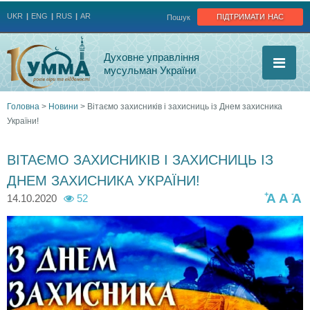
Jump to navigation
підтримати нас
UKR
ENG
RUS
AR
Пошук
Духовне управління
мусульман України
Головна
>
Новини
>
Вітаємо захисників і захисниць із Днем захисника
України!
Ви
є
ВІТАЄМО ЗАХИСНИКІВ І ЗАХИСНИЦЬ ІЗ
ДНЕМ ЗАХИСНИКА УКРАЇНИ!
тут
+
-
A
A
A
14.10.2020
52
1
6
0