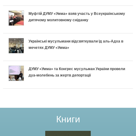
і
х
л
у
і
в
и
ь
с
Муфтій ДУМУ «Умма» взяв участь у Всеукраїнському
дитячому молитовному сніданку
д
к
п
н
п
г
л
е
о
і
Українські мусульмани відсвяткували Ід аль-Адха в
о
мечетях ДУМУ «Умма»
а
к
п
ш
т
д
л
і
н
ДУМУ «Умма» та Конгрес мусульман України провели
у
дуа-молебень за жертв депортації
к
а
д
о
в
и
:
г
г
а
Щ
о
о
т
о
т
Р
Книги
и
к
у
а