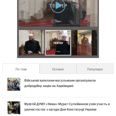
v
к
e
р
t
a
п
b
и
)
р
з
а
о
Д
Я
С
в
н
в
к
е
и
т
а
п
к
л
По темі
(active tab)
Останні
Популярні
а
п
р
р
ь
Військові капелани-мусульмани організували
л
о
а
е
добродійну акцію на Харківщині
н
ь
д
в
т
о
Муфтій ДУМУ «Умма» Мурат Сулейманов узяв участь в
н
и
и
и
урочистостях з нагоди Дня Конституції України
п