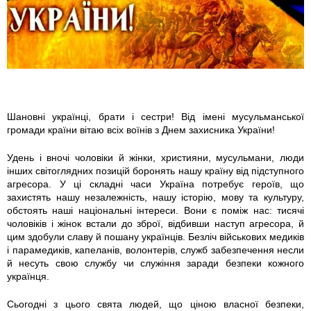
2
5
7
6
Шановні українці, брати і сестри! Від імені мусульманської
громади країни вітаю всіх воїнів з Днем захисника України!
0
Удень і вночі чоловіки й жінки, християни, мусульмани, люди
9
інших світоглядних позицій боронять нашу країну від підступного
агресора. У ці складні часи Україна потребує героїв, що
6
захистять нашу незалежність, нашу історію, мову та культуру,
обстоять наші національні інтереси. Вони є поміж нас: тисячі
-
чоловіків і жінок встали до зброї, відбивши наступ агресора, й
цим здобули славу й пошану українців. Безліч військових медиків
і парамедиків, капеланів, волонтерів, служб забезпечення несли
8
й несуть свою службу чи служіння заради безпеки кожного
українця.
8
Сьогодні з цього свята людей, що ціною власної безпеки,