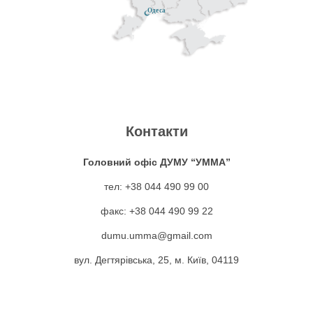
у
Одеса
х
а
н
:
а
д
,
г
м
а
С
о
м
н
а
л
Контакти
а
у
д
о
Головний офіс ДУМУ “УММА”
д
:
а
тел: +38 044 490 99 00
в
ﷺ
г
к
факс: +38 044 490 99 22
н
п
о
а
dumu.umma@gmail.com
і
р
л
т
вул. Дегтярівська, 25, м. Київ, 04119
п
о
о
а
о