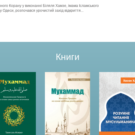
ого Корану у виконанні Біляля Хамзе, імама Ісламського
у Одеси, розпочався урочистий захід відкриття...
Книги