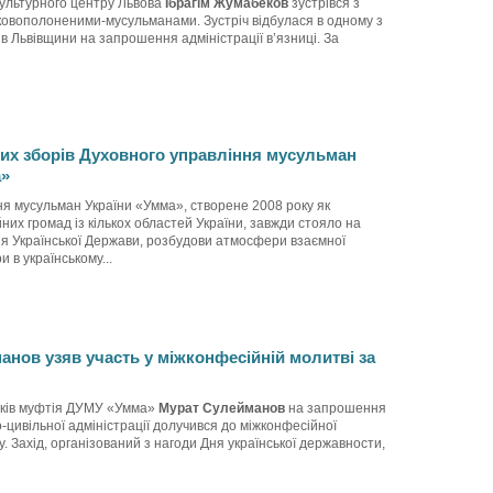
культурного центру Львова
Ібрагім Жумабеков
зустрівся з
ковополоненими-мусульманами. Зустріч відбулася в одному з
в Львівщини на запрошення адміністрації в’язниці. За
них зборів Духовного управління мусульман
а»
ня мусульман України «Умма», створене 2008 року як
йних громад із кількох областей України, завжди стояло на
ня Української Держави, розбудови атмосфери взаємної
и в українському...
нов узяв участь у міжконфесійній молитві за
зків муфтія ДУМУ «Умма»
Мурат Сулейманов
на запрошення
о-цивільної адміністрації долучився до міжконфесійної
у. Захід, організований з нагоди Дня української державности,