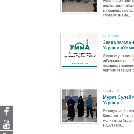
Імам Ісламського 
російськими війсь
виправних закладі
словами імама...
07.11.2022
Заява загаль
України «Умм
Духовне управлін
об’єднання релігі
позиціях зміцнен
підтримки та довір
02.08.2022
Мурат Сулейма
Україну
Виконувач обов'я
Київської військов
молитви за Україн
відбувався...