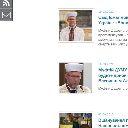
19.03.2022
Саід Ісмагіло
Україні: «Вон
Муфтій Духовного
прокоментував ін
мусульманськими м
смерть загиблих ук
16.03.2022
Муфтій ДУМУ 
будьте прибіч
Всевишнім Ал
Муфтій Духовного
07.09.2015
Вшанування па
Національном