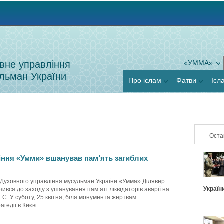
Jump to navigation
вне управління
«УММА»
льман України
Про іслам
Фатви
Ісл
Оста
іння «Умми» вшанував пам’ять загиблих
 Духовного управління мусульман України «Умма» Ділявер
Україн
ився до заходу з ушанування пам’яті ліквідаторів аварії на
С. У суботу, 25 квітня, біля монумента жертвам
гедії в Києві...