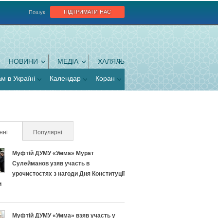
підтримати нас
Пошук
НОВИНИ
МЕДІА
ХАЛЯЛЬ
ам в Україні
Календар
Коран
нні
(активна вкладка)
Популярні
Муфтій ДУМУ «Умма» Мурат
Сулейманов узяв участь в
урочистостях з нагоди Дня Конституції
и
Муфтій ДУМУ «Умма» взяв участь у