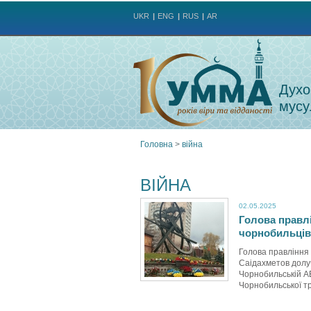
UKR
ENG
RUS
AR
Духо
мусу
Головна
>
війна
Ви
ВІЙНА
є
02.05.2025
Голова правл
тут
чорнобильців
Голова правління
Саідахметов долуч
Чорнобильській АЕ
Чорнобильської тра