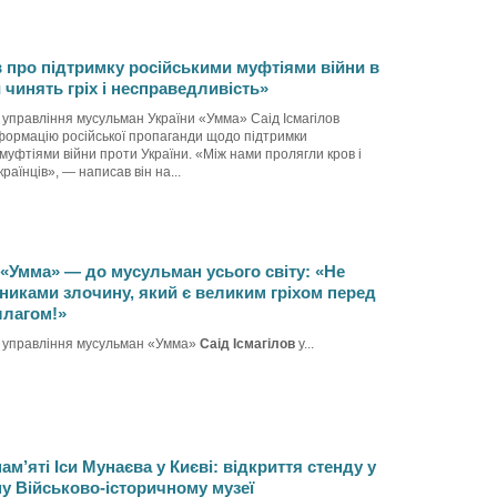
в про підтримку російськими муфтіями війни в
и чинять гріх і несправедливість»
 управління мусульман України «Умма» Саід Ісмагілов
формацію російської пропаганди щодо підтримки
уфтіями війни проти України. «Між нами пролягли кров і
раїнців», — написав він на...
«Умма» — до мусульман усього світу: «Не
никами злочину, який є великим гріхом перед
лагом!»
 управління мусульман «Умма»
Саід Ісмагілов
у...
м’яті Іси Мунаєва у Києві: відкриття стенду у
у Військово-історичному музеї