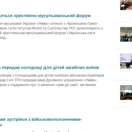
удеться християно-мусульманський форум
я мусульман України «Умма» спільно з Українською Греко-
ою та Інститутом Релігії та Суспільства УКУ організовують у
ий християнсько-мусульманський форум «Українська сім’я:
хід...
а передав солодощі для дітей загиблих воїнів
аборів з солодощами для дітей загиблих військовослужбовців
игади Сил ТРО передав імам Духовного управління «Умма»
орані є згадування про ставлення саме до сиріт: ми маємо
ам зустрівся з військовополоненими-
и