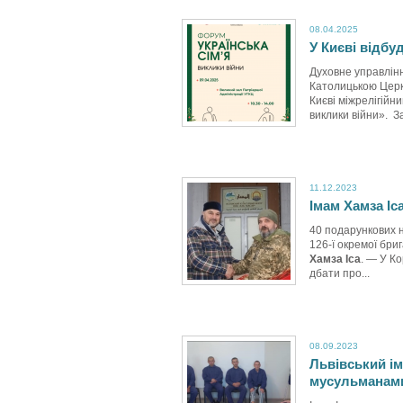
08.04.2025
У Києві відб
Духовне управлінн
Католицькою Церкв
Києві міжрелігійн
виклики війни». За
11.12.2023
Імам Хамза Іс
40 подарункових н
126-ї окремої бр
Хамза Іса
. — У К
дбати про...
08.09.2023
Львівський ім
мусульманам