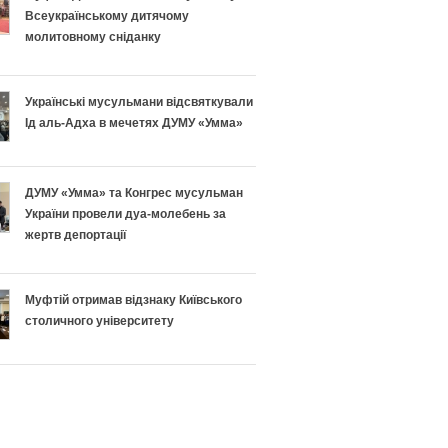
Всеукраїнському дитячому
молитовному сніданку
Українські мусульмани відсвяткували
Ід аль-Адха в мечетях ДУМУ «Умма»
ДУМУ «Умма» та Конгрес мусульман
України провели дуа-молебень за
жертв депортації
Муфтій отримав відзнаку Київського
столичного університету