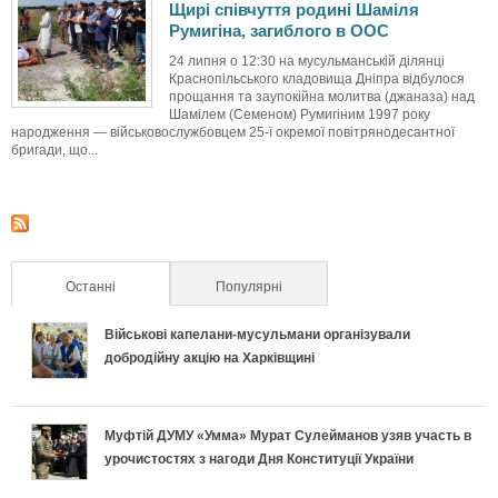
Щирі співчуття родині Шаміля
Румигіна, загиблого в ООС
24 липня о 12:30 на мусульманській ділянці
Краснопільського кладовища Дніпра відбулося
прощання та заупокійна молитва (джаназа) над
Шамілем (Семеном) Румигіним 1997 року
народження — військовослужбовцем 25-ї окремої повітрянодесантної
бригади, що...
Останні
(активна вкладка)
Популярні
Військові капелани-мусульмани організували
добродійну акцію на Харківщині
Муфтій ДУМУ «Умма» Мурат Сулейманов узяв участь в
урочистостях з нагоди Дня Конституції України