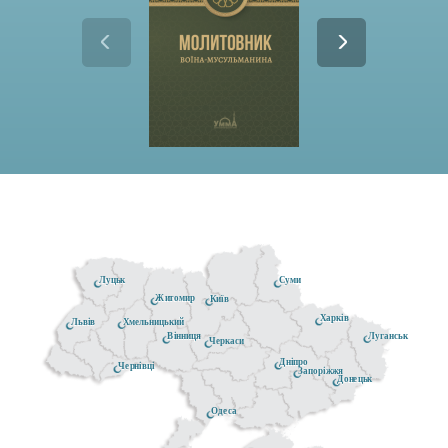
Луцьк
Суми
Житомир
Київ
Харків
Хмельницький
Львів
Луганськ
Вінниця
Черкаси
Дніпро
Чернівці
Запоріжжя
Донецьк
Одеса