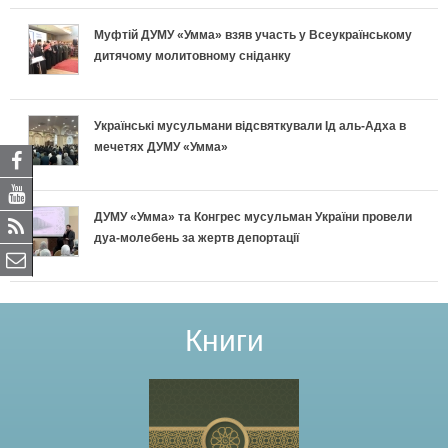
Муфтій ДУМУ «Умма» взяв участь у Всеукраїнському
дитячому молитовному сніданку
Українські мусульмани відсвяткували Ід аль-Адха в
мечетях ДУМУ «Умма»
ДУМУ «Умма» та Конгрес мусульман України провели
дуа-молебень за жертв депортації
Книги