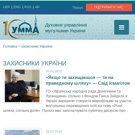
Jump to navigation
підтримати нас
UKR
ENG
RUS
AR
Пошук
Духовне управління
мусульман України
Головна
>
захисники України
Ви
ЗАХИСНИКИ УКРАЇНИ
є
20.01.2022
«Якщо ти захищаєшся — ти на
тут
праведному шляху» — Саід Ісмагілов
ГО «Українська народна рада Донеччини та
Луганщини» спільно з Фондом Ганса Зайделя в
Україні вирішили створити мікрофільми за участю
внутрішньо переміщених осіб на тему «Різні
шляхи, спільна доля». Проєкт має започаткувати публічну дискусію про...
25.07.2019