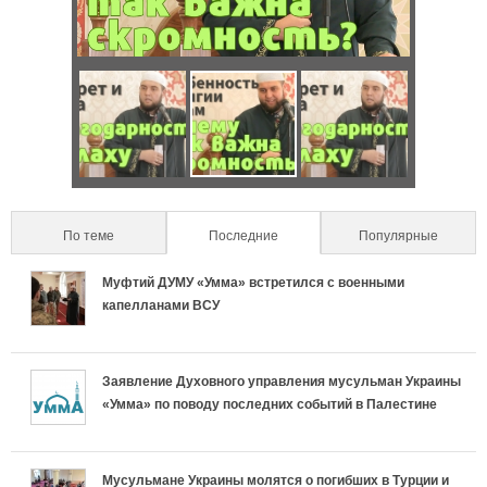
о
b
и
)
б
з
е
о
Ч
О
Ч
н
н
т
с
т
н
т
о
о
о
о
По теме
Последние
(active tab)
Популярные
а
н
б
н
с
Муфтий ДУМУ «Умма» встретился с военными
л
а
е
а
капелланами ВСУ
т
ь
с
н
с
ь
Заявление Духовного управления мусульман Украины
н
л
н
л
«Умма» по поводу последних событий в Палестине
р
ы
и
о
и
е
е
ш
с
ш
Мусульмане Украины молятся о погибших в Турции и