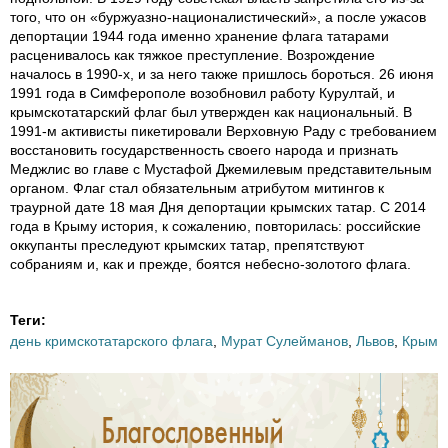
того, что он «буржуазно-националистический», а после ужасов
депортации 1944 года именно хранение флага татарами
расценивалось как тяжкое преступление. Возрождение
началось в 1990-х, и за него также пришлось бороться. 26 июня
1991 года в Симферополе возобновил работу Курултай, и
крымскотатарский флаг был утвержден как национальный. В
1991-м активисты пикетировали Верховную Раду с требованием
восстановить государственность своего народа и признать
Меджлис во главе с Мустафой Джемилевым представительным
органом. Флаг стал обязательным атрибутом митингов к
траурной дате 18 мая Дня депортации крымских татар. С 2014
года в Крыму история, к сожалению, повторилась: российские
оккупанты преследуют крымских татар, препятствуют
собраниям и, как и прежде, боятся небесно-золотого флага.
Теги:
день кримскотатарского флага
,
Мурат Сулейманов
,
Львов
,
Крым