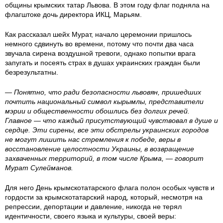
общины крымских татар Львова. В этом году флаг подняла на
6
6
6
флагштоке дочь директора ИКЦ, Марьям.
1
-
-
Как рассказал шейх Мурат, начало церемонии пришлось
немного сдвинуть во времени, потому что почти два часа
3
2
2
звучала сирена воздушной тревоги, однако попытки врага
запугать и посеять страх в душах украинских граждан были
2
6
6
безрезультатны.
— Понятно, что ради безопасности львовян, пришедших
3
_
_
почтить национальный символ кырымлы, представители
мэрии и общественности обошлись без долгих речей.
3
1
1
Главное — что каждый присутствующий чувствовал в душе и
сердце. Эти сирены, все эти обстрелы украинских городов
8
3
2
не могут лишить нас стремления к победе, веры в
восстановление целостности Украины, в возвращение
2
-
-
захваченных территорий, в том числе Крыма, — говорит
Мурат Сулейманов.
-
2
0
Для него День крымскотатарского флага полон особых чувств и
a
3
9
гордости за крымскотатарский народ, который, несмотря на
репрессии, депортации и давление, никогда не терял
идентичности, своего языка и культуры, своей веры:
1
-
-