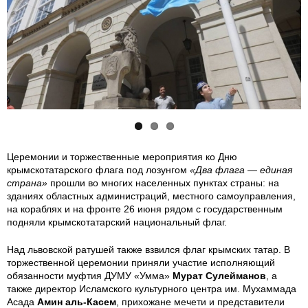
h
h
h
o
o
o
t
t
t
o
o
o
2
_
_
0
2
2
Церемонии и торжественные мероприятия ко Дню
крымскотатарского флага под лозунгом
«Два флага — единая
2
0
0
страна»
прошли во многих населенных пунктах страны: на
зданиях областных администраций, местного самоуправления,
2
2
2
на кораблях и на фронте 26 июня рядом с государственным
подняли крымскотатарский национальный флаг.
0
2
2
Над львовской ратушей также взвился флаг крымских татар. В
6
-
-
торжественной церемонии приняли участие исполняющий
обязанности муфтия ДУМУ «Умма»
Мурат Сулейманов
, а
также директор Исламского культурного центра им. Мухаммада
2
0
0
Асада
Амин аль-Касем
, прихожане мечети и представители