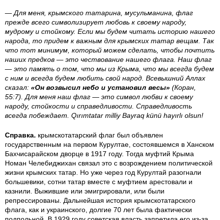
— Для меня, крымского татарина, мусульманина, флаг
2
4
4
прежде всего символизирует любовь к своему народу,
мудрому и стойкому. Если мы будем читать историю нашего
f
2
0
народа, то придем к важным для крымских татар вещам. Так
что тот минимум, который можем сделать, чтобы почтить
3
.
.
наших предков — это чествование нашего флага. Наш флаг
— это память о том, что мы из Крыма, что мы всегда будем
8
j
j
с ним и всегда будем любить свой народ. Всевышний Аллах
сказал:
«Он возвысил небо и установил весы»
(Коран,
55:7). Для меня наш флаг — это символ любви к своему
1
p
p
народу, стойкости и справедливости. Справедливость
всегда побеждает. Qırımtatar milliy Bayraq künü hayırlı olsun!
6
g
g
Справка.
крымскотатарский флаг был объявлен
.
государственным на первом Курултае, состоявшемся в Ханском
Бахчисарайском дворце в 1917 году. Тогда муфтий Крыма
j
Номан Челебиджихан связал это с возрождением политической
жизни крымских татар. Но уже через год Курултай разогнали
p
большевики, сотни татар вместе с муфтием арестовали и
казнили. Выжившие или эмигрировали, или были
репрессированы. Дальнейшая история крымскотатарского
g
флага, как и украинского, долгие 70 лет была фактически
подпольной. В 1929 году советская власть запретила его из-за