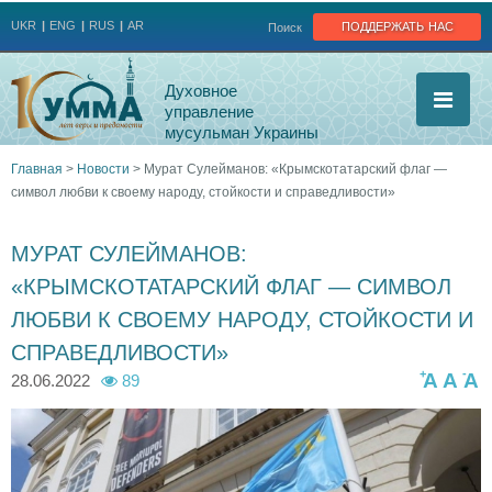
Jump to navigation
поддержать нас
UKR
ENG
RUS
AR
Поиск
Духовное
управление
мусульман Украины
Главная
>
Новости
>
Мурат Сулейманов: «Крымскотатарский флаг —
символ любви к своему народу, стойкости и справедливости»
Вы
здесь
МУРАТ СУЛЕЙМАНОВ:
«КРЫМСКОТАТАРСКИЙ ФЛАГ — СИМВОЛ
ЛЮБВИ К СВОЕМУ НАРОДУ, СТОЙКОСТИ И
СПРАВЕДЛИВОСТИ»
+
-
A
A
A
28.06.2022
89
p
p
p