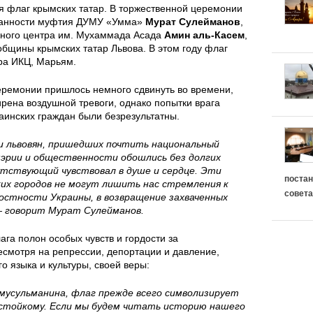
в
а
я флаг крымских татар. В торжественной церемонии
занности муфтия ДУМУ «Умма»
Мурат Сулейманов
,
и
к
е
урного центра им. Мухаммада Асада
Амин аль-Касем
,
общины крымских татар Львова. В этом году флаг
г
л
т
ра ИКЦ, Марьям.
и
а
церемонии пришлось немного сдвинуть во времени,
у
ирена воздушной тревоги, однако попытки врага
и
раинских граждан были безрезультатны.
д
с
И
и львовян, пришедших почтить национальный
к
п
эрии и общественности обошлись без долгих
с
утствующий чувствовал в душе и сердце. Эти
и
е
постан
ких городов не могут лишить нас стремления к
совета
лостности Украины, в возвращение захваченных
л
х
— говорит Мурат Сулейманов.
а
а
ага полон особых чувств и гордости за
есмотря на репрессии, депортации и давление,
м
го языка и культуры, своей веры:
в
–
мусульманина, флаг прежде всего символизирует
э
и стойкому. Если мы будем читать историю нашего