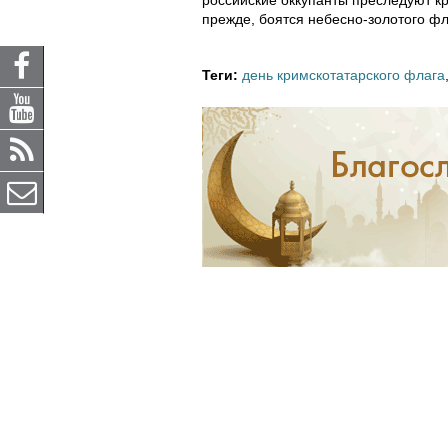
российские оккупанты преследуют кр
прежде, боятся небесно-золотого фл
Теги:
день кримскотатарского флага