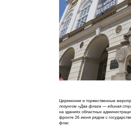
h
h
h
o
o
o
t
t
t
o
o
o
2
_
_
0
2
2
2
0
0
2
2
2
Церемонии и торжественные меропр
0
2
2
лозунгом
«Два флага — единая ст
на зданиях областных администраций
фронте 26 июня рядом с государст
6
-
-
флаг.