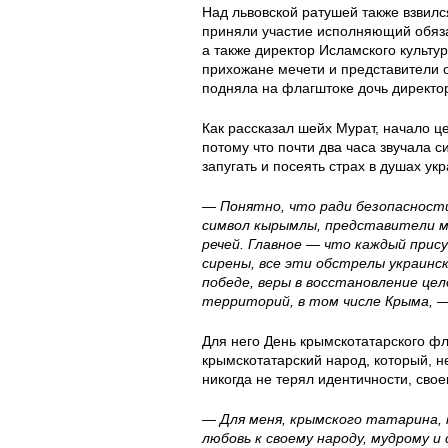
2
0
0
Над львовской ратушей также взвилс
приняли участие исполняющий обя
6
6
6
а также директор Исламского культ
прихожане мечети и представители 
1
-
-
подняла на флагштоке дочь директо
3
2
2
Как рассказал шейх Мурат, начало 
потому что почти два часа звучала с
2
6
6
запугать и посеять страх в душах ук
— Понятно, что ради безопасност
3
_
_
символ кырымлы, представители м
речей. Главное — что каждый прис
3
1
1
сирены, все эти обстрелы украинс
победе, веры в восстановление це
8
3
2
территорий, в том числе Крыма, 
2
-
-
Для него День крымскотатарского фл
крымскотатарский народ, который, н
-
2
0
никогда не терял идентичности, свое
a
3
9
— Для меня, крымского татарина, 
любовь к своему народу, мудрому 