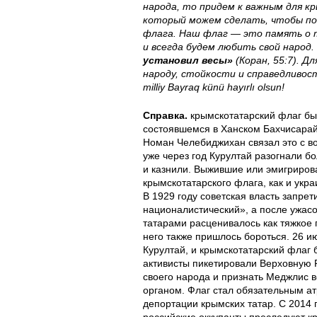
народа, то придем к важным для 
1
-
-
который можем сделать, чтобы по
флага. Наш флаг — это память о т
2
4
4
и всегда будем любить свой народ.
установил весы»
(Коран, 55:7). Д
f
2
0
народу, стойкости и справедливост
milliy Bayraq künü hayırlı olsun!
3
.
.
Справка.
крымскотатарский флаг бы
8
j
j
состоявшемся в Ханском Бахчисарай
Номан Челебиджихан связал это с в
уже через год Курултай разогнали б
1
p
p
и казнили. Выжившие или эмигриров
крымскотатарского флага, как и укра
6
g
g
В 1929 году советская власть запрети
националистический», а после ужас
.
татарами расценивалось как тяжкое 
него также пришлось бороться. 26 
j
Курултай, и крымскотатарский флаг 
активисты пикетировали Верховную 
p
своего народа и признать Меджлис 
органом. Флаг стал обязательным ат
депортации крымских татар. С 2014 
g