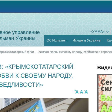
Jump to navigation
вное управление
«УММА»
льман Украины
Об Исламе
Ислам в Украине
Ка
Крымскотатарский флаг — символ любви к своему народу, стойкости и справе
В: «КРЫМСКОТАТАРСКИЙ
Виде
БВИ К СВОЕМУ НАРОДУ,
Г
АВЕДЛИВОСТИ»
О
о
+
-
A
A
A
с
р
о
и