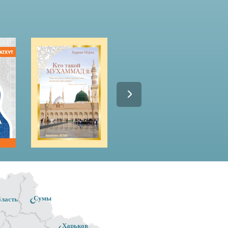
Сумы
бласть
Харьков