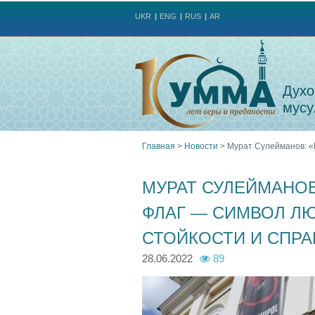
UKR
ENG
RUS
AR
Духо
мусу
Главная
>
Новости
>
Мурат Сулейманов: «
Вы
МУРАТ СУЛЕЙМАНО
здесь
ФЛАГ — СИМВОЛ ЛЮ
СТОЙКОСТИ И СПР
28.06.2022
89
p
p
p