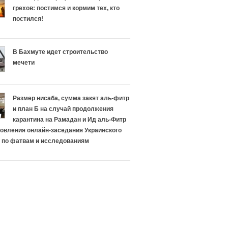
т
а
грехов: постимся и кормим тех, кто
постился!
ь
е
р
т
В Бахмуте идет строительство
мечети
е
у
л
с
Размер нисаба, сумма закят аль-фитр
и
п
и план Б на случай продолжения
карантина на Рамадан и Ид аль-Фитр
г
е
овления онлайн-заседания Украинского
 по фатвам и исследованиям
и
х
и
а
И
в
с
э