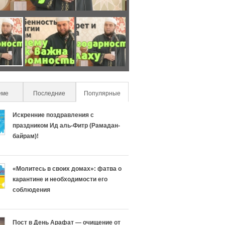
О
Ч
с
т
о
о
еме
Последние
Популярные
(active tab)
б
н
Искренние поздравления с
е
а
праздником Ид аль-Фитр (Рамадан-
байрам)!
н
с
н
л
«Молитесь в своих домах»: фатва о
карантине и необходимости его
о
и
соблюдения
с
ш
Пост в День Арафат — очищение от