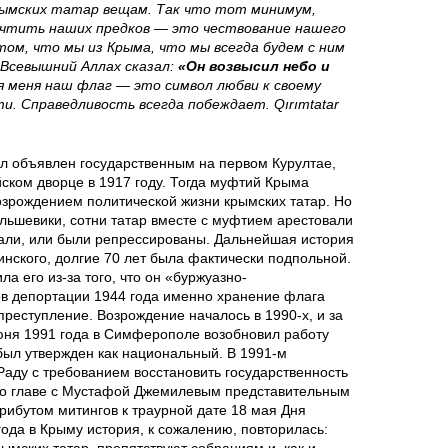
п
крымских татар вещам. Так что тот минимум,
т
чтить наших предков — это чествование нашего
о
ом, что мы из Крыма, что мы всегда будем с ним
о
 Всевышний Аллах сказал:
«Он возвысил небо и
ля меня наш флаг — это символ любви к своему
ч
й
и. Справедливость всегда побеждает. Qırımtatar
е
и
л объявлен государственным на первом Курултае,
м
ском дворце в 1917 году. Тогда муфтий Крыма
п
озрождением политической жизни крымских татар. Но
у
ольшевики, сотни татар вместе с муфтием арестовали
о
али, или были репрессированы. Дальнейшая история
с
инского, долгие 70 лет была фактически подпольной.
с
ла его из-за того, что он «буржуазно-
ов депортации 1944 года именно хранение флага
к
л
преступление. Возрождение началось в 1990-х, и за
июня 1991 года в Симферополе возобновил работу
р
е
был утвержден как национальный. В 1991-м
Раду с требованием восстановить государственность
о
во главе с Мустафой Джемилевым представительным
д
рибутом митингов к траурной дате 18 мая Дня
м
года в Крыму история, к сожалению, повторилась:
у