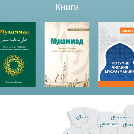
Книги
Луцк
Киевская о
Житомир
Киев