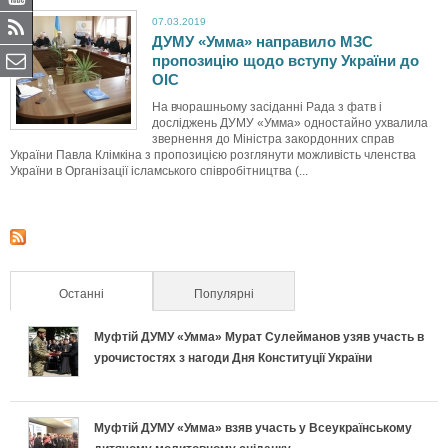
07.03.2019
ДУМУ «Умма» направило МЗС
пропозицію щодо вступу України до
ОІС
На вчорашньому засіданні Рада з фатв і
досліджень ДУМУ «Умма» одностайно ухвалила
звернення до Міністра закордонних справ
України Павла Клімкіна з пропозицією розглянути можливість членства
України в Організації ісламського співробітництва (...
Останні
(активна вкладка)
Популярні
Муфтій ДУМУ «Умма» Мурат Сулейманов узяв участь в
урочистостях з нагоди Дня Конституції України
Муфтій ДУМУ «Умма» взяв участь у Всеукраїнському