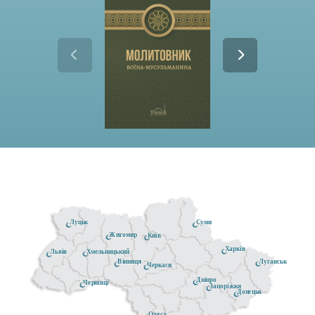
Луцьк
Суми
Житомир
Київ
Харків
Хмельницький
Львів
Луганськ
Вінниця
Черкаси
Дніпро
Чернівці
Запоріжжя
Донецьк
Одеса