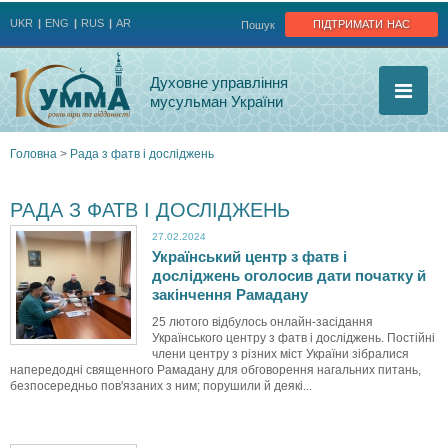
Jump to navigation
підтримати нас
UKR
ENG
RUS
AR
Пошук
Духовне управління
мусульман України
Головна
>
Рада з фатв і досліджень
Ви
РАДА З ФАТВ І ДОСЛІДЖЕНЬ
є
27.02.2024
Український центр з фатв і
тут
досліджень оголосив дати початку й
закінчення Рамадану
25 лютого відбулось онлайн-засідання
Українського центру з фатв і досліджень. Постійні
члени центру з різних міст України зібралися
напередодні священного Рамадану для обговорення нагальних питань,
безпосередньо пов'язаних з ним; порушили й деякі...