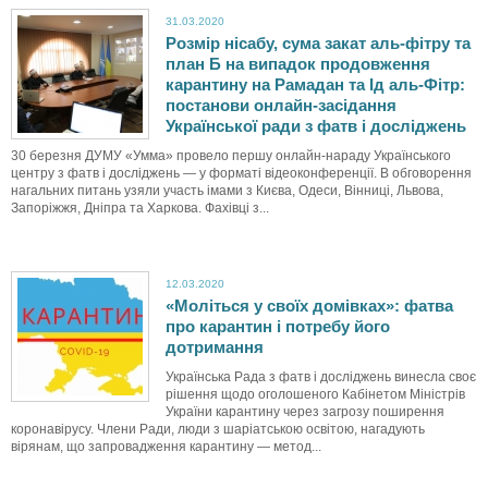
31.03.2020
Розмір нісабу, сума закат аль-фітру та
план Б на випадок продовження
карантину на Рамадан та Ід аль-Фітр:
постанови онлайн-засідання
Української ради з фатв і досліджень
30 березня ДУМУ «Умма» провело першу онлайн-нараду Українського
центру з фатв і досліджень — у форматі відеоконференції. В обговорення
нагальних питань узяли участь імами з Києва, Одеси, Вінниці, Львова,
Запоріжжя, Дніпра та Харкова. Фахівці з...
12.03.2020
«Моліться у своїх домівках»: фатва
про карантин і потребу його
дотримання
Українська Рада з фатв і досліджень винесла своє
рішення щодо оголошеного Кабінетом Міністрів
України карантину через загрозу поширення
коронавірусу. Члени Ради, люди з шаріатською освітою, нагадують
вірянам, що запровадження карантину — метод...