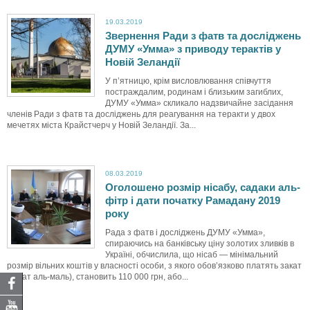
19.03.2019
Звернення Ради з фатв та досліджень
ДУМУ «Умма» з приводу терактів у
Новій Зеландії
У п’ятницю, крім висловлювання співчуття
постраждалим, родинам і близьким загиблих,
ДУМУ «Умма» скликало надзвичайне засідання
членів Ради з фатв та досліджень для реагування на теракти у двох
мечетях міста Крайстчерч у Новій Зеландії. За...
08.03.2019
Оголошено розмір нісабу, садаки аль-
фітр і дати початку Рамадану 2019
року
Рада з фатв і досліджень ДУМУ «Умма»,
спираючись на банківську ціну золотих зливків в
Україні, обчислила, що нісаб — мінімальний
розмір вільних коштів у власності особи, з якого обов’язково платять закат
(закат аль-маль), становить 110 000 грн, або...