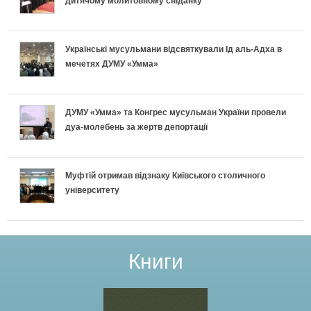
дитячому молитовному сніданку
Українські мусульмани відсвяткували Ід аль-Адха в
мечетях ДУМУ «Умма»
ДУМУ «Умма» та Конгрес мусульман України провели
дуа-молебень за жертв депортації
Муфтій отримав відзнаку Київського столичного
університету
Книги