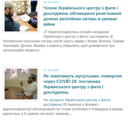
30.03.2022
Члени Українського центру з фатв і
досліджень обговорили розв’язання
деяких релігійних питань в умовах
війни
27 березня відбулось онлайн-засідання
Українського центру з фатв і досліджень. В
обговоренні нагальних питань узяли участь імами з Києва, Вінниці, Львова,
Чернівців і Дніпра. Фахівці з шаріату зібралися, щоб домовитися про
організаційні моменти...
01.04.2020
Як ховатимуть мусульман, померлих
через COVID-19: постанова
Українського центру з фатв і
досліджень
На
засіданні Українського центру з фатв і
досліджень
30 березня у форматі
відеоконференції обговорювали не тільки особливості Рамадану в умовах
карантину, а й сумніші питання, зокрема,...