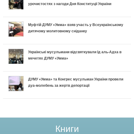
урочистостях з нагоди Дня Конституції України
п
і
х
л
у
і
в
и
ь
с
Муфтій ДУМУ «Умма» взяв участь у Всеукраїнському
дитячому молитовному сніданку
д
к
п
н
п
г
л
е
о
і
Українські мусульмани відсвяткували Ід аль-Адха в
о
мечетях ДУМУ «Умма»
а
к
п
ш
т
д
л
і
н
ДУМУ «Умма» та Конгрес мусульман України провели
у
дуа-молебень за жертв депортації
к
а
д
о
в
и
:
г
г
а
Щ
о
о
т
о
т
Р
Книги