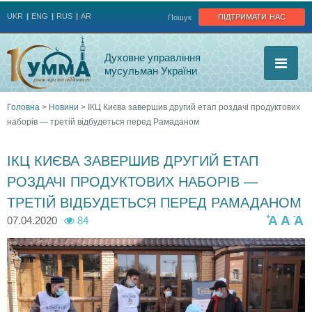
Jump to navigation
підтримати нас
UKR
ENG
RUS
AR
Пошук
Духовне управління
мусульман України
Головна
>
Новини
>
ІКЦ Києва завершив другий етап роздачі продуктових
наборів — третій відбудеться перед Рамаданом
Ви
є
ІКЦ КИЄВА ЗАВЕРШИВ ДРУГИЙ ЕТАП
РОЗДАЧІ ПРОДУКТОВИХ НАБОРІВ —
тут
ТРЕТІЙ ВІДБУДЕТЬСЯ ПЕРЕД РАМАДАНОМ
+
-
A
A
A
07.04.2020
84
p
5
p
p
5
p
p
r
o
u
o
r
u
r
r
a