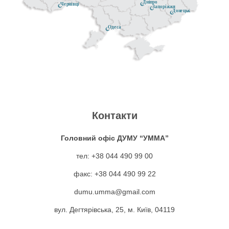
Дніпро
Чернівці
н
Запоріжжя
Донецьк
у
м
а
у
Одеса
х
а
н
:
а
д
,
г
м
а
С
о
м
н
а
л
Контакти
а
у
д
о
Головний офіс ДУМУ “УММА”
д
:
а
тел: +38 044 490 99 00
в
ﷺ
г
к
факс: +38 044 490 99 22
н
п
о
а
dumu.umma@gmail.com
і
р
л
т
вул. Дегтярівська, 25, м. Київ, 04119
п
о
о
а