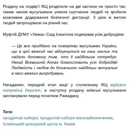
Роздачу на подвір’ї ІКЦ розділили на дві частини не просто так:
d
y
d
o
y
s
a
u
таким чином мусульмани уникли скупчення людей та зробили
можливим додержання безпечної дистанції. З цією ж метою
e
_
e
b
_
l
b
k
людей запрошували на різний час.
t
r
t
e
r
a
o
t
Муфтій ДУМУ «Умма» Саід Ісмагілов подякував усім добродіям:
n
a
n
s
a
m
r
o
— Це все придбано на пожертви мусульман України,
що в цей важкий час відгукнулися на наш заклик та
надали допомогу тим, хто її найбільше потребує.
y
z
y
p
z
s
y
v
Нехай Всевишній Аллаг благословить усіх добродіїв!
Людяність і любов до ближнього найбільш актуальні
m
m
m
e
m
k
_
_
в часи важких випробувань.
_
e
_
c
e
o
v
o
Нагадаємо, передній етап акції у столичному ІКЦ
відбувся
наприкінці березня
, а наступну роздачу київські мусульмани
s
r
v
h
r
g
_
t
запланували перед початком Рамадану.
e
.
v
e
.
o
k
_
Теги:
m
j
_
n
j
_
a
i
продуктові набори
,
продуктові набори малозабезпеченим
,
Ісламський культурний центр м. Києва