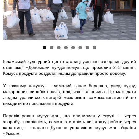
m
4
m
o
4
o
o
z
o
a
o
d
a
d
d
v
s
8
s
u
8
u
u
o
c
8
c
k
8
k
k
z
h
4
h
t
3
t
t
k
Ісламський культурний центр столиці успішно завершив другий
етап акції «Допоможи нужденному», що проходив 2–3 квітня.
_
6
_
y
9
y
o
a
Комусь продукти роздали, іншим доправили просто додому.
m
_
m
_
_
_
v
_
У кожному пакунку — чималий запас борошна, рису, цукру,
макаронних виробів овочів, олії, чаю та печива. Це маж дати
n
n
n
m
n
o
y
p
людям уразливих категорій можливість самоізолюватися й не
виходити по повсякденні продукти.
o
o
o
a
o
t
e
r
Перелік родин мусульман, що опинилися у скруті — через
хворобу, інвалідність, самотню старість чи втрату роботи через
g
v
g
l
v
_
_
o
карантин, — надало Духовне управління мусульман України
«Умма».
o
y
o
o
y
i
n
d