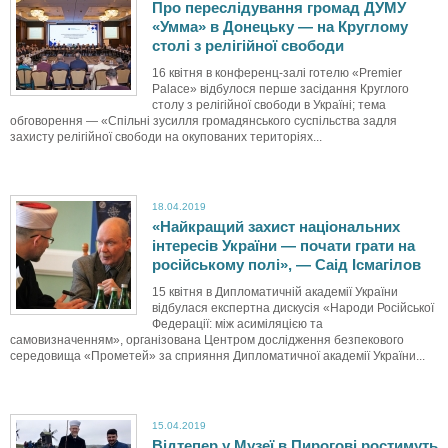
Про переслідування громад ДУМУ
«Умма» в Донецьку — на Круглому
столі з релігійної свободи
16 квітня в конференц-залі готелю «Premier
Palace» відбулося перше засідання Круглого
столу з релігійної свободи в Україні; тема
обговорення — «Спільні зусилля громадянського суспільства задля
захисту релігійної свободи на окупованих територіях...
18.04.2019
«Найкращий захист національних
інтересів України — почати грати на
російському полі», — Саід Ісмагілов
15 квітня в Дипломатичній академії України
відбулася експертна дискусія «Народи Російської
Федерації: між асиміляцією та
самовизначенням», організована Центром дослідження безпекового
середовища «Прометей» за сприяння Дипломатичної академії України...
15.04.2019
Відтепер у Музеї в Пирогові ростимуть