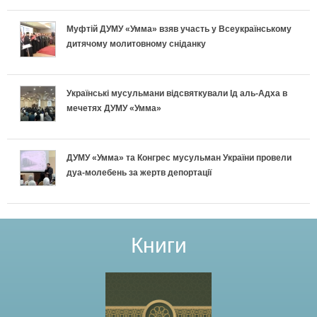
и
з
Муфтій ДУМУ «Умма» взяв участь у Всеукраїнському
дитячому молитовному сніданку
а
в
Українські мусульмани відсвяткували Ід аль-Адха в
і
мечетях ДУМУ «Умма»
т
ДУМУ «Умма» та Конгрес мусульман України провели
а
дуа-молебень за жертв депортації
в
м
Книги
у
ф
т