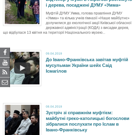
і дерева, посаджені ДУМУ «Умма»
Муфтій ДУМУ Умма, голова правління ДУМУ
«Умма» та кілька учнів гімназії «Наше майбутнє»
долучилися до екологічної акції Київської обласної
державної адміністрації (КОДА) з висадки дерев,
що відбулася 13 квітня на території Національного музею...
09.04.2019
До Івано-Франківська завітав муфтій
Д
мусульман України шейх Саід
Ісмагілов
о
о
б
08.04.2019
л
Зустріч зі справжнім муфтієм:
майбутні греко-католицькі богослови
зібралися послухати про Іслам в
а
Івано-Франківську