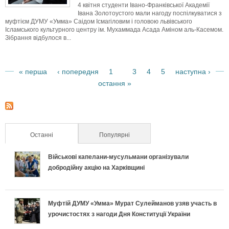
с
4 квітня студенти Івано-Франківської Академії
Івана Золотоустого мали нагоду поспілкуватися з
муфтієм ДУМУ «Умма» Саідом Ісмагіловим і головою львівського
н
Ісламського культурного центру ім. Мухаммада Асада Аміном аль-Касемом.
Зібрання відбулося в...
о
г
« перша
‹ попередня
1
3
4
5
наступна ›
2
остання »
С
о
т
ц
о
е
Останні
(активна вкладка)
Популярні
р
н
Військові капелани-мусульмани організували
добродійну акцію на Харківщині
і
т
н
р
Муфтій ДУМУ «Умма» Мурат Сулейманов узяв участь в
урочистостях з нагоди Дня Конституції України
к
у