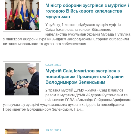
Міністр оборони зустрівся з муфтієм і
головою Військового капеланства
мусульман
У суботу, 1 лютого, відбулася зустріч муфтія
Саіда Ісмагілова та голови Військового
капеланства мусульман України Мурада Путиліна
з міністром оборони України Андрієм Загороднюком. Сторони обговорили
питання морального та духовного забезпечення...
02.05.2019
Муфтій Саід Ісмагілов зустрівся з
новообраним Президентом України
Володимиром Зеленським
2 травня муфтій ДУМУ «Умма» Саід Ісмагілов
разом із муфтієм ДУМК Айдером Рустемовим та
очільником ГСВА «Альраід» Сейраном Арифовим
узяв участь у зустрічі мусульманських духовних лідерів із новообраним
Президентом Володимиром Зеленським. Пан...
19.04.2019