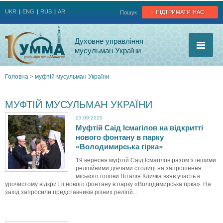
Jump to navigation
підтримати нас
UKR
ENG
RUS
AR
Пошук
Духовне управління
мусульман України
Головна
>
муфтій мусульман України
Ви
МУФТІЙ МУСУЛЬМАН УКРАЇНИ
є
23.09.2020
Муфтій Саід Ісмагілов на відкритті
тут
нового фонтану в парку
«Володимирська гірка»
19 вересня муфтій Саід Ісмагілов разом з іншими
релігійними діячами столиці на запрошення
міського голови Віталія Кличка взяв участь в
урочистому відкритті нового фонтану в парку «Володимирська гірка». На
захід запросили представників різних релігій...