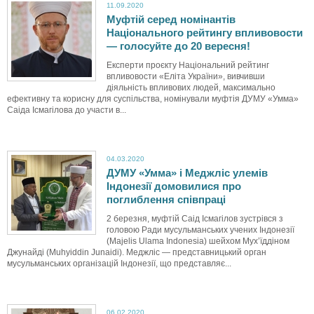
11.09.2020
Муфтій серед номінантів
Національного рейтингу впливовости
— голосуйте до 20 вересня!
Експерти проєкту Національний рейтинг
впливовости «Еліта України», вивчивши
діяльність впливових людей, максимально
ефективну та корисну для суспільства, номінували муфтія ДУМУ «Умма»
Саіда Ісмагілова до участи в...
04.03.2020
ДУМУ «Умма» і Меджліс улемів
Індонезії домовилися про
поглиблення співпраці
2 березня, муфтій Саід Ісмагілов зустрівся з
головою Ради мусульманських учених Індонезії
(Majelis Ulama Indonesia) шейхом Мух’їддіном
Джунайді (Muhyiddin Junaidi). Меджліс — представницький орган
мусульманських організацій Індонезії, що представляє...
06.02.2020