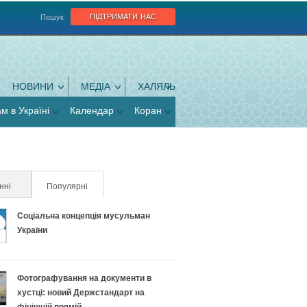
підтримати нас
Пошук
НОВИНИ
МЕДІА
ХАЛЯЛЬ
ам в Україні
Календар
Коран
нні
Популярні
(активна вкладка)
Соціальна концепція мусульман
України
Фотографування на документи в
хустці: новий Держстандарт на