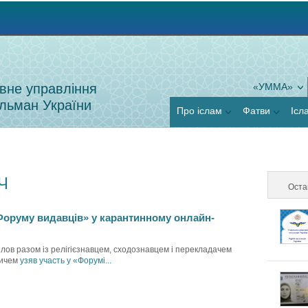
Jump to navigation
вне управління
«УММА»
льман України
Про іслам
Фатви
Ісл
Ч
Оста
Форуму видавців» у карантинному онлайн-
ілов разом із релігієзнавцем, сходознавцем і перекладачем
вичем
узяв участь у «Форумі...