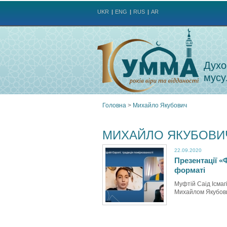
UKR
ENG
RUS
AR
Духо
мусу
Головна
>
Михайло Якубович
Ви
МИХАЙЛО ЯКУБОВИ
є
22.09.2020
Презентації «
тут
форматі
Муфтій Саід Ісмаг
Михайлом Якубо