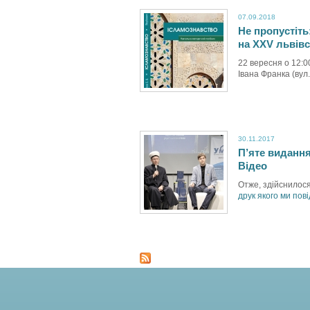
07.09.2018
Не пропустіть
на XXV львів
22 вересня о 12:0
Івана Франка (вул.
30.11.2017
П’яте виданн
Відео
Отже, здійснилося
друк якого ми по