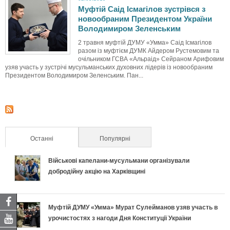
Муфтій Саід Ісмагілов зустрівся з
новообраним Президентом України
Володимиром Зеленським
2 травня муфтій ДУМУ «Умма» Саід Ісмагілов
разом із муфтієм ДУМК Айдером Рустемовим та
очільником ГСВА «Альраід» Сейраном Арифовим
узяв участь у зустрічі мусульманських духовних лідерів із новообраним
Президентом Володимиром Зеленським. Пан...
Останні
(активна вкладка)
Популярні
Військові капелани-мусульмани організували
добродійну акцію на Харківщині
Муфтій ДУМУ «Умма» Мурат Сулейманов узяв участь в
урочистостях з нагоди Дня Конституції України