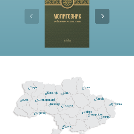
Луцьк
Суми
Житомир
Київ
Харків
Хмельницький
Львів
Луганськ
Вінниця
Черкаси
Дніпро
Чернівці
Запоріжжя
Донецьк
Одеса