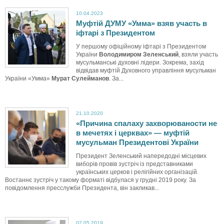
10.04.2023
Муфтій ДУМУ «Умма» взяв участь в
іфтарі з Президентом
У першому офіційному іфтарі з Президентом
України
Володимиром Зеленський
, взяли участь
мусульманські духовні лідери. Зокрема, захід
відвідав муфтій Духовного управління мусульман
України «Умма»
Мурат Сулейманов
. За...
21.10.2020
«Причина спалаху захворюваности не
в мечетях і церквах» — муфтій
мусульман Президентові України
Президент Зеленський напередодні місцевих
виборів провів зустріч із представниками
українських церков і релігійних організацій.
Востаннє зустріч у такому форматі відбулася у грудні 2019 року. За
повідомлення пресслужби Президента, він закликав...
02.05.2019