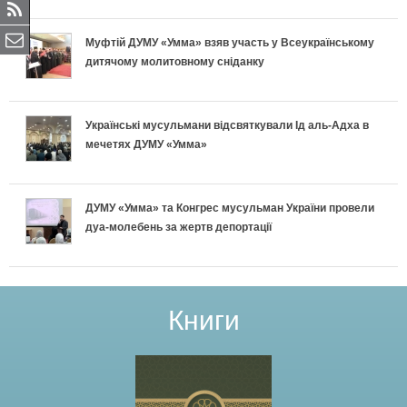
Муфтій ДУМУ «Умма» взяв участь у Всеукраїнському
дитячому молитовному сніданку
Українські мусульмани відсвяткували Ід аль-Адха в
мечетях ДУМУ «Умма»
ДУМУ «Умма» та Конгрес мусульман України провели
дуа-молебень за жертв депортації
Книги