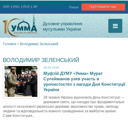
Jump to navigation
підтримати нас
UKR
ENG
RUS
AR
Пошук
Духовне управління
мусульман України
Головна
>
Володимир Зеленський
Ви
ВОЛОДИМИР ЗЕЛЕНСЬКИЙ
є
30.06.2026
Муфтій ДУМУ «Умма» Мурат
тут
Сулейманов узяв участь в
урочистостях з нагоди Дня Конституції
України
28 червня Україна відзначила День Конституції —
державне свято, що нагадує про фундаментальні
цінності незалежної української держави: верховенство права, свободу
людини та відповідальність кожного громадянина за майбутнє країни.
Саме Конституція...