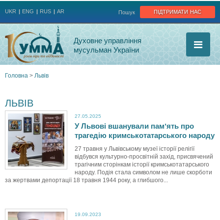
Jump to navigation
підтримати нас
UKR
ENG
RUS
AR
Пошук
Духовне управління
мусульман України
Головна
>
Львів
Ви
ЛЬВІВ
є
27.05.2025
У Львові вшанували памʼять про
тут
трагедію кримськотатарського народу
27 травня у Львівському музеї історії релігії
відбувся культурно-просвітній захід, присвячений
трагічним сторінкам історії кримськотатарського
народу. Подія стала символом не лише скорботи
за жертвами депортації 18 травня 1944 року, а глибшого...
19.09.2023