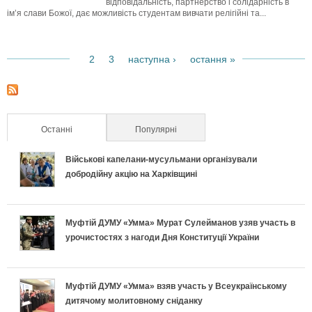
відповідальність, партнерство і солідарність в
ім’я слави Божої, дає можливість студентам вивчати релігійні та...
2
3
наступна ›
остання »
1
С
т
Останні
(активна вкладка)
Популярні
о
Військові капелани-мусульмани організували
р
добродійну акцію на Харківщині
і
Муфтій ДУМУ «Умма» Мурат Сулейманов узяв участь в
н
урочистостях з нагоди Дня Конституції України
к
и
Муфтій ДУМУ «Умма» взяв участь у Всеукраїнському
дитячому молитовному сніданку