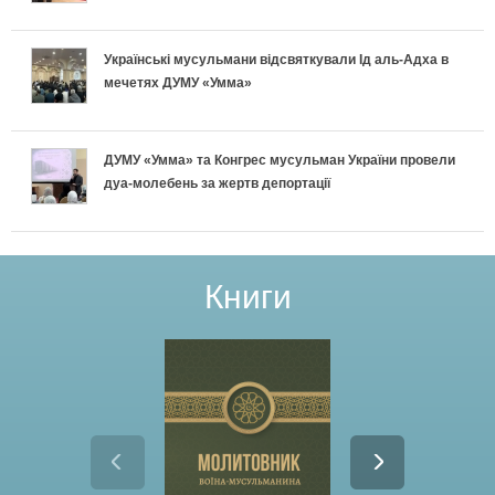
Українські мусульмани відсвяткували Ід аль-Адха в
мечетях ДУМУ «Умма»
ДУМУ «Умма» та Конгрес мусульман України провели
дуа-молебень за жертв депортації
Книги