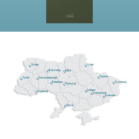
Луцьк
Суми
Житомир
Київ
Харків
Хмельницький
Львів
Луганськ
Вінниця
Черкаси
Дніпро
Чернівці
Запоріжжя
Донецьк
Одеса