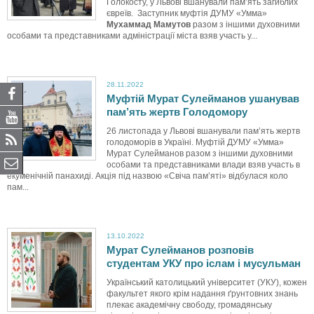
Голокосту, у Львові вшанували пам’ять загиблих
євреїв. Заступник муфтія ДУМУ «Умма»
Мухаммад Мамутов
разом з іншими духовними
особами та представниками адміністрації міста взяв участь у...
28.11.2022
Муфтій Мурат Сулейманов ушанував
пам’ять жертв Голодомору
26 листопада у Львові вшанували пам’ять жертв
голодоморів в Україні. Муфтій ДУМУ «Умма»
Мурат Сулейманов разом з іншими духовними
особами та представниками влади взяв участь в
екуменічній панахиді. Акція під назвою «Свіча пам’яті» відбулася коло
пам...
13.10.2022
Мурат Сулейманов розповів
студентам УКУ про іслам і мусульман
Український католицький університет (УКУ), кожен
факультет якого крім надання ґрунтовних знань
плекає академічну свободу, громадянську