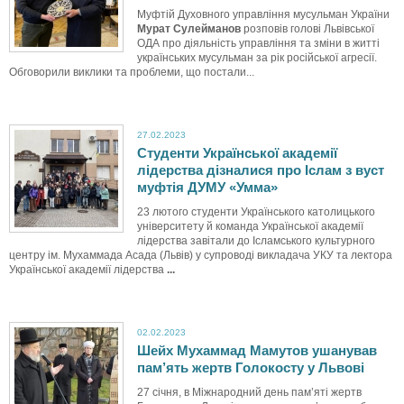
Муфтій Духовного управління мусульман України
Мурат Сулейманов
розповів голові Львівської
ОДА про діяльність управління та зміни в житті
українських мусульман за рік російської агресії.
Обговорили виклики та проблеми, що постали...
27.02.2023
Студенти Української академії
лідерства дізналися про Іслам з вуст
муфтія ДУМУ «Умма»
23 лютого студенти Українського католицького
університету й команда Української академії
лідерства завітали до Ісламського культурного
центру ім. Мухаммада Асада (Львів) у супроводі викладача УКУ та лектора
Української академії лідерства
...
02.02.2023
Шейх Мухаммад Мамутов ушанував
пам’ять жертв Голокосту у Львові
27 січня, в Міжнародний день пам’яті жертв