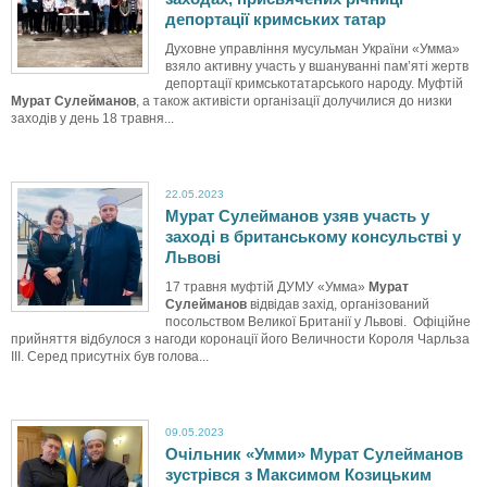
депортації кримських татар
Духовне управління мусульман України «Умма»
взяло активну участь у вшануванні пам’яті жертв
депортації кримськотатарського народу. Муфтій
Мурат Сулейманов
, а також активісти організації долучилися до низки
заходів у день 18 травня...
22.05.2023
Мурат Сулейманов узяв участь у
заході в британському консульстві у
Львові
17 травня муфтій ДУМУ «Умма»
Мурат
Сулейманов
відвідав захід, організований
посольством Великої Британії у Львові. Офіційне
прийняття відбулося з нагоди коронації його Величности Короля Чарльза
III. Серед присутніх був голова...
09.05.2023
Очільник «Умми» Мурат Сулейманов
зустрівся з Максимом Козицьким