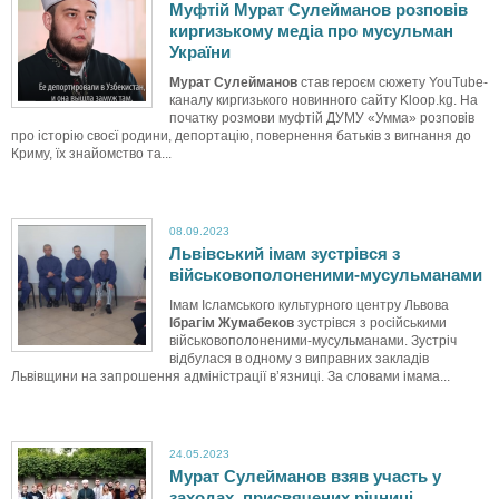
Муфтій Мурат Сулейманов розповів
киргизькому медіа про мусульман
України
Мурат Сулейманов
став героєм сюжету YouTube-
каналу киргизького новинного сайту Kloop.kg. На
початку розмови муфтій ДУМУ «Умма» розповів
про історію своєї родини, депортацію, повернення батьків з вигнання до
Криму, їх знайомство та...
08.09.2023
Львівський імам зустрівся з
військовополоненими-мусульманами
Імам Ісламського культурного центру Львова
Ібрагім Жумабеков
зустрівся з російськими
військовополоненими-мусульманами. Зустріч
відбулася в одному з виправних закладів
Львівщини на запрошення адміністрації в’язниці. За словами імама...
24.05.2023
Мурат Сулейманов взяв участь у
заходах, присвячених річниці