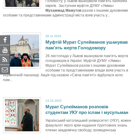
Голокосту, у Львові вшанували пам’ять загиблих
євреїв. Заступник муфтія ДУМУ «Умма»
Мухаммад Мамутов
разом з іншими духовними
особами та представниками адміністрації міста взяв участь у...
28.11.2022
Муфтій Мурат Сулейманов ушанував
пам’ять жертв Голодомору
26 листопада у Львові вшанували пам’ять жертв
голодоморів в Україні. Муфтій ДУМУ «Умма»
Мурат Сулейманов разом з іншими духовними
особами та представниками влади взяв участь в
екуменічній панахиді. Акція під назвою «Свіча пам’яті» відбулася коло
пам...
13.10.2022
Мурат Сулейманов розповів
студентам УКУ про іслам і мусульман
Український католицький університет (УКУ), кожен
факультет якого крім надання ґрунтовних знань
плекає академічну свободу, громадянську