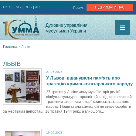
Jump to navigation
підтримати нас
UKR
ENG
RUS
AR
Пошук
Духовне управління
мусульман України
Головна
>
Львів
Ви
ЛЬВІВ
є
27.05.2025
У Львові вшанували памʼять про
тут
трагедію кримськотатарського народу
27 травня у Львівському музеї історії релігії
відбувся культурно-просвітній захід, присвячений
трагічним сторінкам історії кримськотатарського
народу. Подія стала символом не лише скорботи
за жертвами депортації 18 травня 1944 року, а глибшого...
19.09.2023