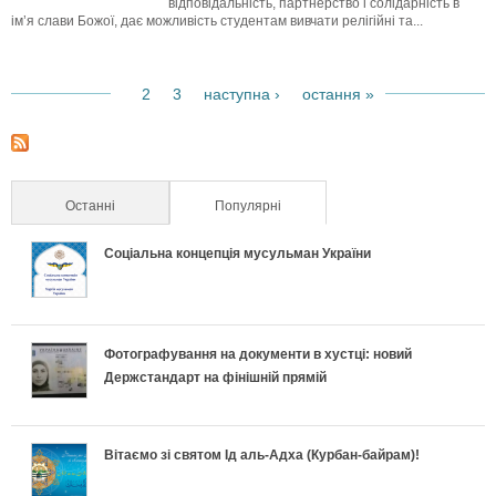
відповідальність, партнерство і солідарність в
ім’я слави Божої, дає можливість студентам вивчати релігійні та...
2
3
наступна ›
остання »
1
С
т
Останні
Популярні
(активна вкладка)
о
Соціальна концепція мусульман України
р
і
Фотографування на документи в хустці: новий
н
Держстандарт на фінішній прямій
к
и
Вітаємо зі святом Ід аль-Адха (Курбан-байрам)!