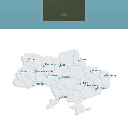
Луцьк
Суми
Житомир
Київ
Харків
Хмельницький
Львів
Луганськ
Вінниця
Черкаси
Дніпро
Чернівці
Запоріжжя
Донецьк
Одеса