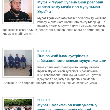
Муфтій Мурат Сулейманов розповів
киргизькому медіа про мусульман
України
Мурат Сулейманов
став героєм сюжету YouTube-
каналу киргизького новинного сайту Kloop.kg. На
початку розмови муфтій ДУМУ «Умма» розповів
про історію своєї родини, депортацію, повернення батьків з вигнання до
Криму, їх знайомство та...
08.09.2023
Львівський імам зустрівся з
військовополоненими-мусульманами
Імам Ісламського культурного центру Львова
Ібрагім Жумабеков
зустрівся з російськими
військовополоненими-мусульманами. Зустріч
відбулася в одному з виправних закладів
Львівщини на запрошення адміністрації в’язниці. За словами імама...
24.05.2023
Мурат Сулейманов взяв участь у
заходах, присвячених річниці