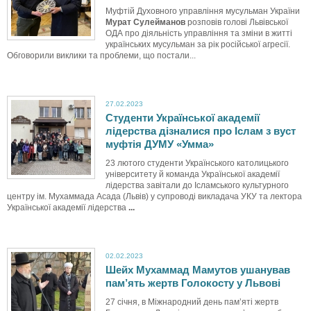
Муфтій Духовного управління мусульман України
Мурат Сулейманов
розповів голові Львівської
ОДА про діяльність управління та зміни в житті
українських мусульман за рік російської агресії.
Обговорили виклики та проблеми, що постали...
27.02.2023
Студенти Української академії
лідерства дізналися про Іслам з вуст
муфтія ДУМУ «Умма»
23 лютого студенти Українського католицького
університету й команда Української академії
лідерства завітали до Ісламського культурного
центру ім. Мухаммада Асада (Львів) у супроводі викладача УКУ та лектора
Української академії лідерства
...
02.02.2023
Шейх Мухаммад Мамутов ушанував
пам’ять жертв Голокосту у Львові
27 січня, в Міжнародний день пам’яті жертв