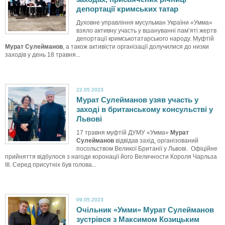
депортації кримських татар
Духовне управління мусульман України «Умма»
взяло активну участь у вшануванні пам’яті жертв
депортації кримськотатарського народу. Муфтій
Мурат Сулейманов
, а також активісти організації долучилися до низки
заходів у день 18 травня...
22.05.2023
Мурат Сулейманов узяв участь у
заході в британському консульстві у
Львові
17 травня муфтій ДУМУ «Умма»
Мурат
Сулейманов
відвідав захід, організований
посольством Великої Британії у Львові. Офіційне
прийняття відбулося з нагоди коронації його Величности Короля Чарльза
III. Серед присутніх був голова...
09.05.2023
Очільник «Умми» Мурат Сулейманов
зустрівся з Максимом Козицьким